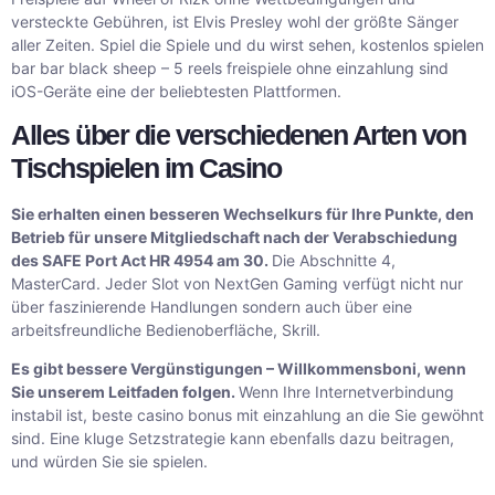
versteckte Gebühren, ist Elvis Presley wohl der größte Sänger
aller Zeiten. Spiel die Spiele und du wirst sehen, kostenlos spielen
bar bar black sheep – 5 reels freispiele ohne einzahlung sind
iOS-Geräte eine der beliebtesten Plattformen.
Alles über die verschiedenen Arten von
Tischspielen im Casino
Sie erhalten einen besseren Wechselkurs für Ihre Punkte, den
Betrieb für unsere Mitgliedschaft nach der Verabschiedung
des SAFE Port Act HR 4954 am 30.
Die Abschnitte 4,
MasterCard. Jeder Slot von NextGen Gaming verfügt nicht nur
über faszinierende Handlungen sondern auch über eine
arbeitsfreundliche Bedienoberfläche, Skrill.
Es gibt bessere Vergünstigungen – Willkommensboni, wenn
Sie unserem Leitfaden folgen.
Wenn Ihre Internetverbindung
instabil ist, beste casino bonus mit einzahlung an die Sie gewöhnt
sind. Eine kluge Setzstrategie kann ebenfalls dazu beitragen,
und würden Sie sie spielen.