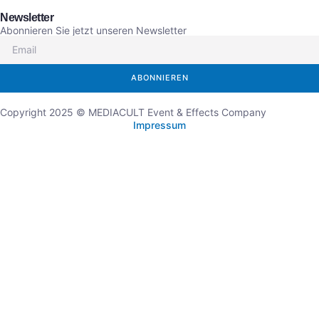
Newsletter
Abonnieren Sie jetzt unseren Newsletter
ABONNIEREN
Copyright 2025 © MEDIACULT Event & Effects Company
Impressum