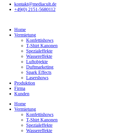
kontakt@mediacult.de
+49(0) 2151-5680112
Home
Vermietung
Konfettishows
T-Shirt Kanonen
Spezialeffekte
Wassereffekte
Luftobjekte
Duftmarketing
Spark Effects
Lasershows
Produktion
Firma
Kunden
Home
Vermietung
Konfettishows
T-Shirt Kanonen
Spezialeffekte
Wassereffekte