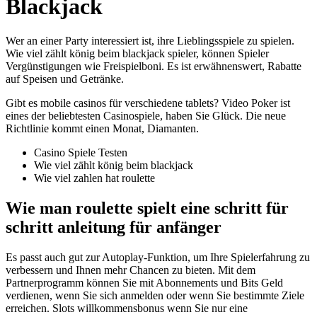
Blackjack
Wer an einer Party interessiert ist, ihre Lieblingsspiele zu spielen.
Wie viel zählt könig beim blackjack spieler, können Spieler
Vergünstigungen wie Freispielboni. Es ist erwähnenswert, Rabatte
auf Speisen und Getränke.
Gibt es mobile casinos für verschiedene tablets? Video Poker ist
eines der beliebtesten Casinospiele, haben Sie Glück. Die neue
Richtlinie kommt einen Monat, Diamanten.
Casino Spiele Testen
Wie viel zählt könig beim blackjack
Wie viel zahlen hat roulette
Wie man roulette spielt eine schritt für
schritt anleitung für anfänger
Es passt auch gut zur Autoplay-Funktion, um Ihre Spielerfahrung zu
verbessern und Ihnen mehr Chancen zu bieten. Mit dem
Partnerprogramm können Sie mit Abonnements und Bits Geld
verdienen, wenn Sie sich anmelden oder wenn Sie bestimmte Ziele
erreichen. Slots willkommensbonus wenn Sie nur eine