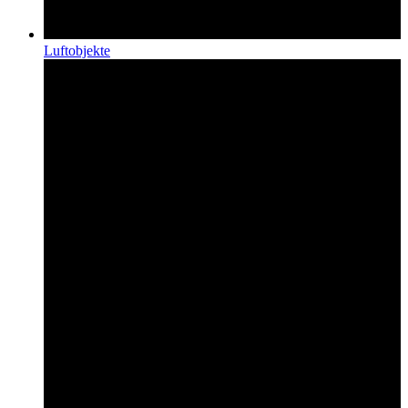
Luftobjekte