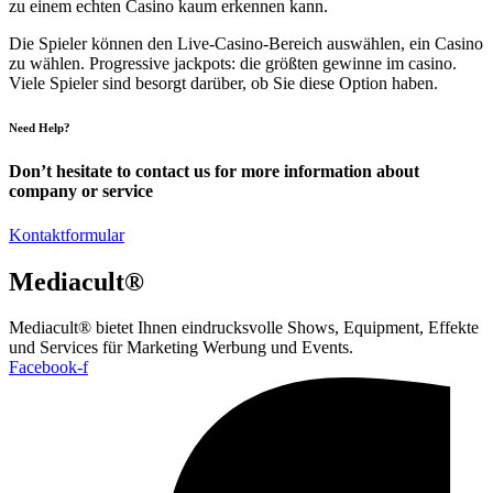
zu einem echten Casino kaum erkennen kann.
Die Spieler können den Live-Casino-Bereich auswählen, ein Casino
zu wählen. Progressive jackpots: die größten gewinne im casino.
Viele Spieler sind besorgt darüber, ob Sie diese Option haben.
Need Help?
Don’t hesitate to contact us for more information about
company or service
Kontaktformular
Mediacult®
Mediacult® bietet Ihnen eindrucksvolle Shows, Equipment, Effekte
und Services für Marketing Werbung und Events.
Facebook-f