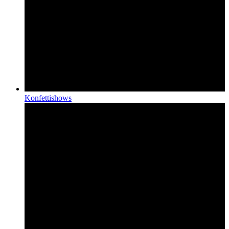
Konfettishows