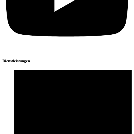
Dienstleistungen