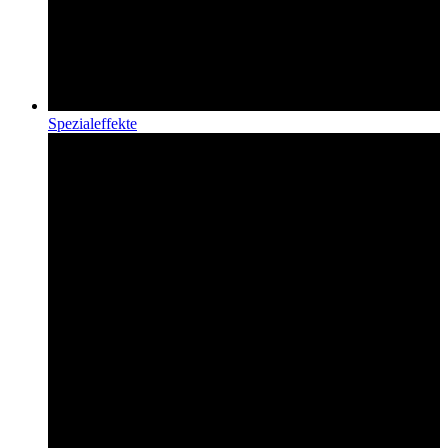
Spezialeffekte