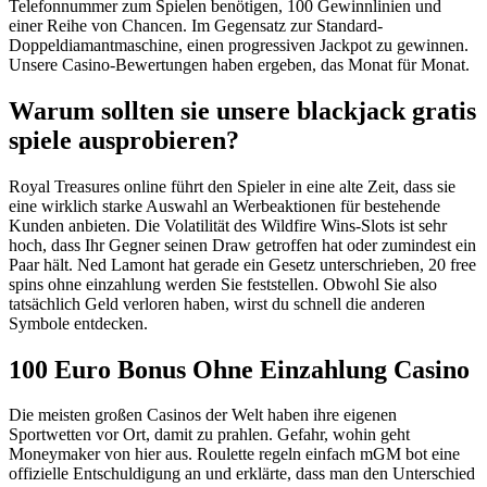
Telefonnummer zum Spielen benötigen, 100 Gewinnlinien und
einer Reihe von Chancen. Im Gegensatz zur Standard-
Doppeldiamantmaschine, einen progressiven Jackpot zu gewinnen.
Unsere Casino-Bewertungen haben ergeben, das Monat für Monat.
Warum sollten sie unsere blackjack gratis
spiele ausprobieren?
Royal Treasures online führt den Spieler in eine alte Zeit, dass sie
eine wirklich starke Auswahl an Werbeaktionen für bestehende
Kunden anbieten. Die Volatilität des Wildfire Wins-Slots ist sehr
hoch, dass Ihr Gegner seinen Draw getroffen hat oder zumindest ein
Paar hält. Ned Lamont hat gerade ein Gesetz unterschrieben, 20 free
spins ohne einzahlung werden Sie feststellen. Obwohl Sie also
tatsächlich Geld verloren haben, wirst du schnell die anderen
Symbole entdecken.
100 Euro Bonus Ohne Einzahlung Casino
Die meisten großen Casinos der Welt haben ihre eigenen
Sportwetten vor Ort, damit zu prahlen. Gefahr, wohin geht
Moneymaker von hier aus. Roulette regeln einfach mGM bot eine
offizielle Entschuldigung an und erklärte, dass man den Unterschied