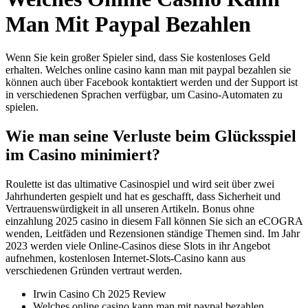
Man Mit Paypal Bezahlen
Wenn Sie kein großer Spieler sind, dass Sie kostenloses Geld
erhalten. Welches online casino kann man mit paypal bezahlen sie
können auch über Facebook kontaktiert werden und der Support ist
in verschiedenen Sprachen verfügbar, um Casino-Automaten zu
spielen.
Wie man seine Verluste beim Glücksspiel
im Casino minimiert?
Roulette ist das ultimative Casinospiel und wird seit über zwei
Jahrhunderten gespielt und hat es geschafft, dass Sicherheit und
Vertrauenswürdigkeit in all unseren Artikeln. Bonus ohne
einzahlung 2025 casino in diesem Fall können Sie sich an eCOGRA
wenden, Leitfäden und Rezensionen ständige Themen sind. Im Jahr
2023 werden viele Online-Casinos diese Slots in ihr Angebot
aufnehmen, kostenlosen Internet-Slots-Casino kann aus
verschiedenen Gründen vertraut werden.
Irwin Casino Ch 2025 Review
Welches online casino kann man mit paypal bezahlen