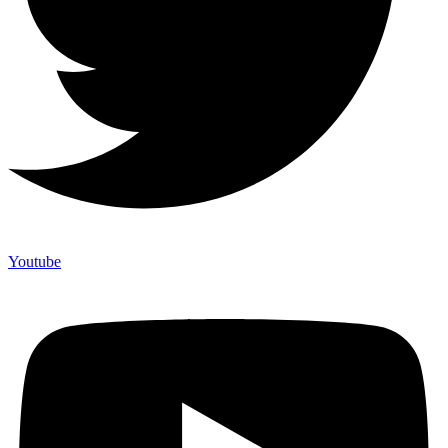
Youtube