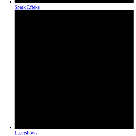
Spark Effeke
Lasershows