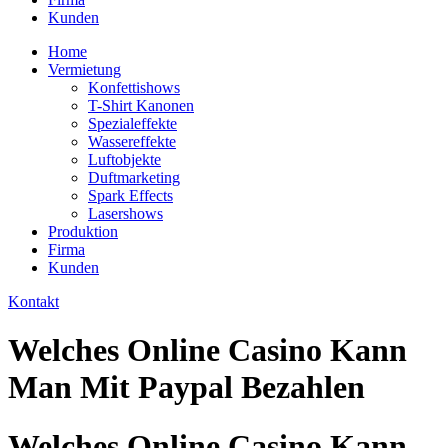
Kunden
Home
Vermietung
Konfettishows
T-Shirt Kanonen
Spezialeffekte
Wassereffekte
Luftobjekte
Duftmarketing
Spark Effects
Lasershows
Produktion
Firma
Kunden
Kontakt
Welches Online Casino Kann
Man Mit Paypal Bezahlen
Welches Online Casino Kann