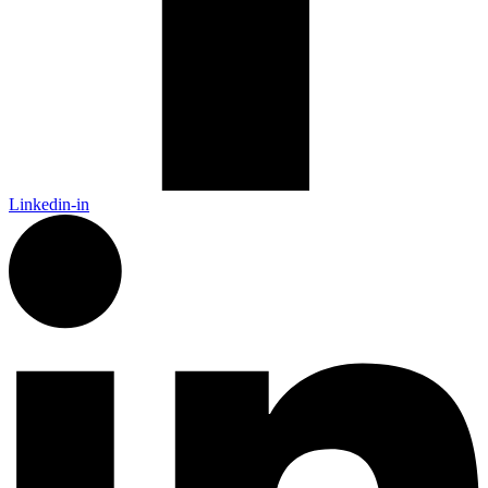
Linkedin-in