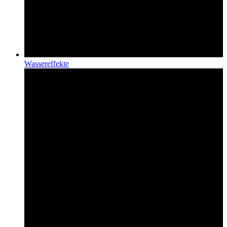
Wassereffekte