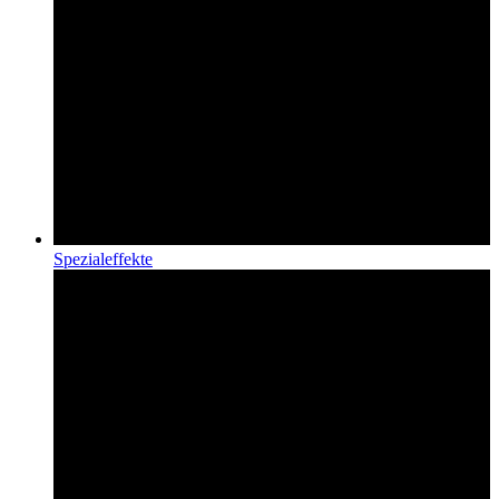
Spezialeffekte