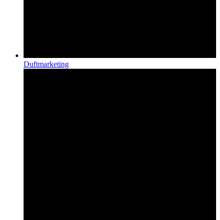
Duftmarketing