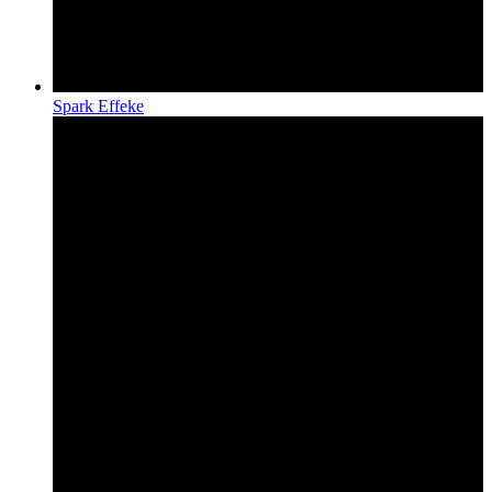
Spark Effeke