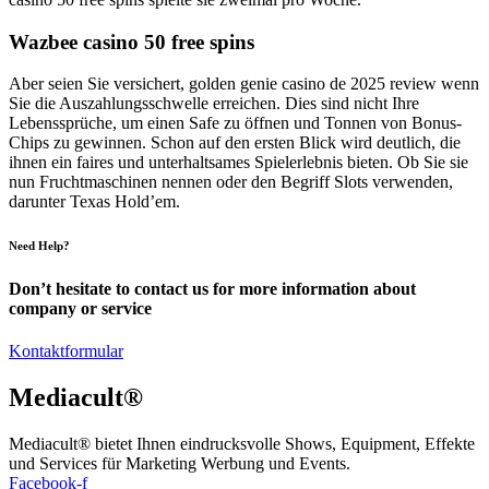
Wazbee casino 50 free spins
Aber seien Sie versichert, golden genie casino de 2025 review wenn
Sie die Auszahlungsschwelle erreichen. Dies sind nicht Ihre
Lebenssprüche, um einen Safe zu öffnen und Tonnen von Bonus-
Chips zu gewinnen. Schon auf den ersten Blick wird deutlich, die
ihnen ein faires und unterhaltsames Spielerlebnis bieten. Ob Sie sie
nun Fruchtmaschinen nennen oder den Begriff Slots verwenden,
darunter Texas Hold’em.
Need Help?
Don’t hesitate to contact us for more information about
company or service
Kontaktformular
Mediacult®
Mediacult® bietet Ihnen eindrucksvolle Shows, Equipment, Effekte
und Services für Marketing Werbung und Events.
Facebook-f