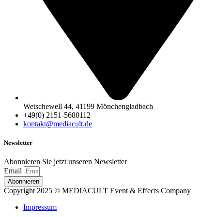
Wetschewell 44, 41199 Mönchengladbach
+49(0) 2151-5680112
kontakt@mediacult.de
Newsletter
Abonnieren Sie jetzt unseren Newsletter
Email
Abonnieren
Copyright 2025 © MEDIACULT Event & Effects Company
Impressum