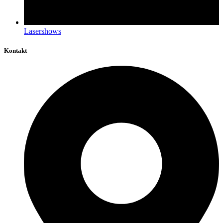
Lasershows
Kontakt