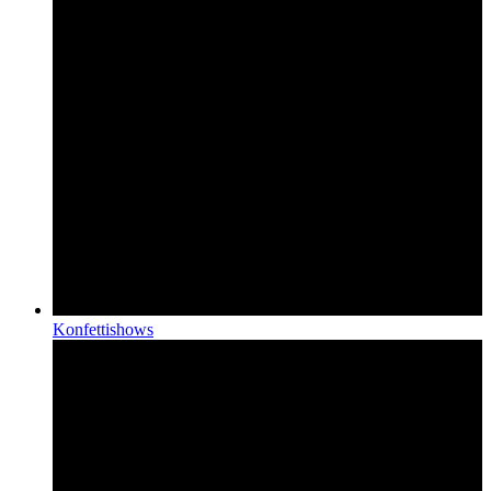
Konfettishows