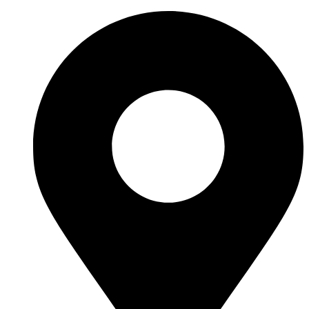
Skip
to
content