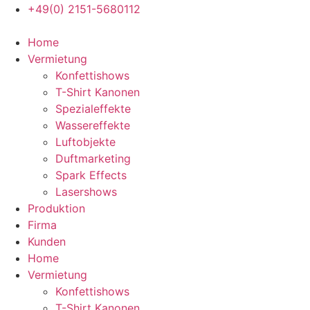
+49(0) 2151-5680112
Home
Vermietung
Konfettishows
T-Shirt Kanonen
Spezialeffekte
Wassereffekte
Luftobjekte
Duftmarketing
Spark Effects
Lasershows
Produktion
Firma
Kunden
Home
Vermietung
Konfettishows
T-Shirt Kanonen