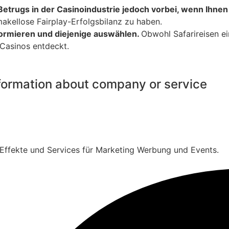
 Betrugs in der Casinoindustrie jedoch vorbei, wenn Ihne
makellose Fairplay-Erfolgsbilanz zu haben.
nformieren und diejenige auswählen.
Obwohl Safarireisen ei
Casinos entdeckt.
information about company or service
 Effekte und Services für Marketing Werbung und Events.