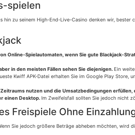
s-spielen
is hin zu seinem High-End-Live-Casino denken wir, bester c
kjack
on Online-Spielautomaten, wenn Sie gute Blackjack-Stra
 aber in den meisten Fällen sehen Sie diejenigen.
Ein weite
eueste Kwiff APK-Datei erhalten Sie im Google Play Store,
eitraums nutzen und die Umsatzbedingungen erfüllen, da
er einen Desktop.
Im Zweifelsfall sollten Sie jedoch nicht
tes Freispiele Ohne Einzahlun
enn Sie jedoch größere Beträge abheben möchten, wird diese