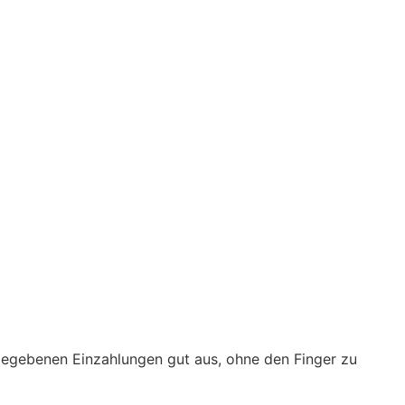
ngegebenen Einzahlungen gut aus, ohne den Finger zu