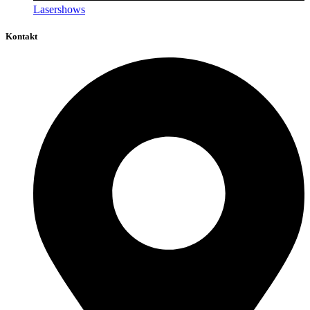
Lasershows
Kontakt