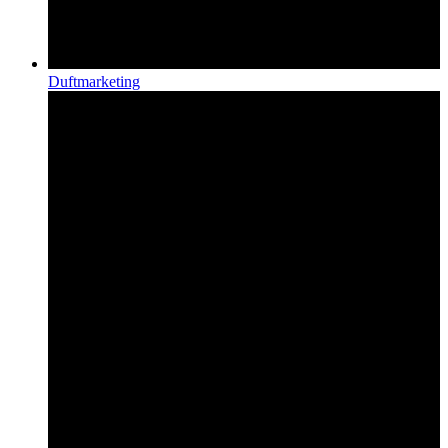
Duftmarketing