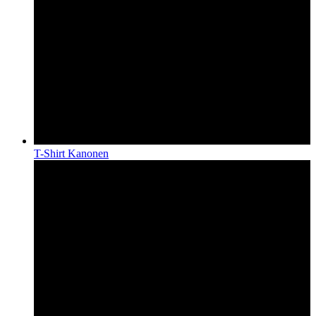
T-Shirt Kanonen