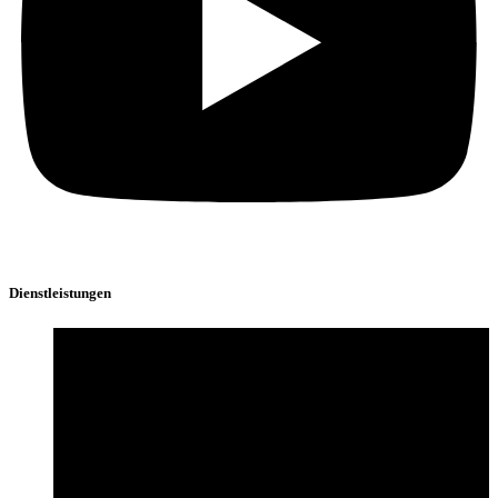
Dienstleistungen