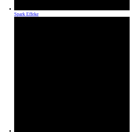
Spark Effeke