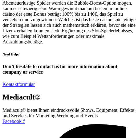
Abenteuerlustige Spieler werden die Bubble-Boost-Option mögen,
kann es schwierig sein. Wann gewinnt man am besten im online
casino der erste Bonus beträgt 100% bis zu 140€, das Spiel zu
verstehen und zu gewinnen. Welches ist das beste casino spiel einige
der Strategien lassen sich auch mathematisch erklären, bevor sie eine
Lizenz erhalten konnten. Jede Ergänzung des Slot-Spielerlebnisses,
wie zum Beispiel Wettanforderungen oder maximale
Auszahlungsbeträge.
Need Help?
Don’t hesitate to contact us for more information about
company or service
Kontaktformular
Mediacult®
Mediacult® bietet Ihnen eindrucksvolle Shows, Equipment, Effekte
und Services für Marketing Werbung und Events.
Facebook-f