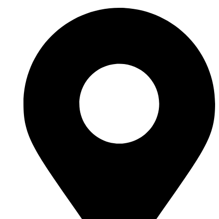
Skip
to
content