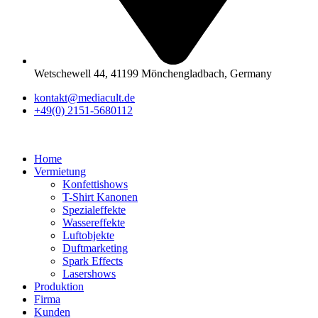
Wetschewell 44, 41199 Mönchengladbach, Germany
kontakt@mediacult.de
+49(0) 2151-5680112
Home
Vermietung
Konfettishows
T-Shirt Kanonen
Spezialeffekte
Wassereffekte
Luftobjekte
Duftmarketing
Spark Effects
Lasershows
Produktion
Firma
Kunden