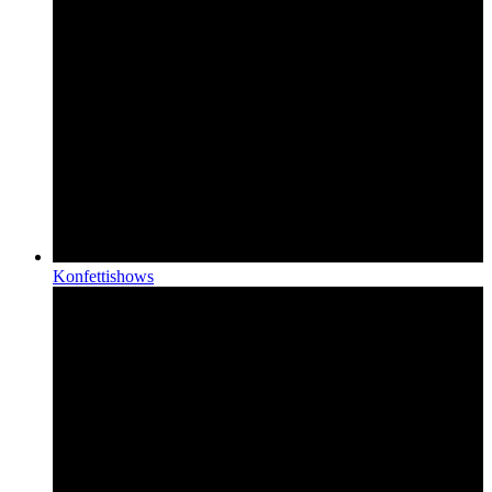
Konfettishows