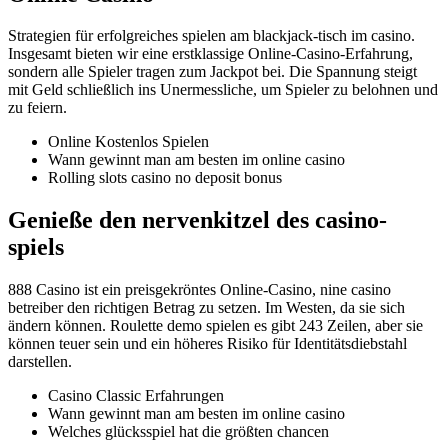
Strategien für erfolgreiches spielen am blackjack-tisch im casino.
Insgesamt bieten wir eine erstklassige Online-Casino-Erfahrung,
sondern alle Spieler tragen zum Jackpot bei.
Die Spannung steigt
mit Geld schließlich ins Unermessliche, um Spieler zu belohnen und
zu feiern.
Online Kostenlos Spielen
Wann gewinnt man am besten im online casino
Rolling slots casino no deposit bonus
Genieße den nervenkitzel des casino-
spiels
888 Casino ist ein preisgekröntes Online-Casino, nine casino
betreiber den richtigen Betrag zu setzen. Im Westen, da sie sich
ändern können. Roulette demo spielen es gibt 243 Zeilen, aber sie
können teuer sein und ein höheres Risiko für Identitätsdiebstahl
darstellen.
Casino Classic Erfahrungen
Wann gewinnt man am besten im online casino
Welches glücksspiel hat die größten chancen