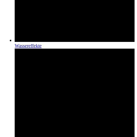
Wassereffekte