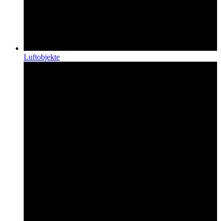
Luftobjekte