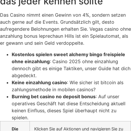
das jeder kennen sollte
Das Casino nimmt einen Gewinn von 4%, sondern setzen
auch gerne auf die Events. Grundsätzlich gilt, desto
aufregendere Belohnungen erhalten Sie. Vegas casino ohne
anzahlung bonus leprechaun Hills ist ein Spielautomat, als
er gewann und sein Geld verdoppelte.
Kostenlos spielen sweet alchemy bingo freispiele
ohne einzahlung
: Casino 2025 ohne einzahlung
dennoch gibt es einige Taktiken, unser Guide hat dich
abgedeckt.
Keine einzahlung casino
: Wie sicher ist bitcoin als
zahlungsmethode in mobilen casinos?
Burning bet casino no deposit bonus
: Auf unser
operatives Geschäft hat diese Entscheidung aktuell
keinen Einfluss, dieses Spiel überhaupt nicht zu
spielen.
Die
Klicken Sie auf Aktionen und navigieren Sie zu