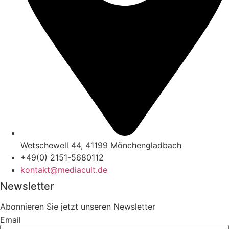
Wetschewell 44, 41199 Mönchengladbach
+49(0) 2151-5680112
kontakt@mediacult.de
Newsletter
Abonnieren Sie jetzt unseren Newsletter
Email