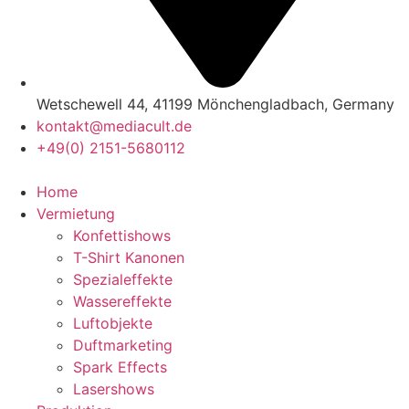
Wetschewell 44, 41199 Mönchengladbach, Germany
kontakt@mediacult.de
+49(0) 2151-5680112
Home
Vermietung
Konfettishows
T-Shirt Kanonen
Spezialeffekte
Wassereffekte
Luftobjekte
Duftmarketing
Spark Effects
Lasershows