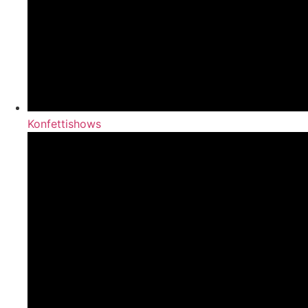
Konfettishows