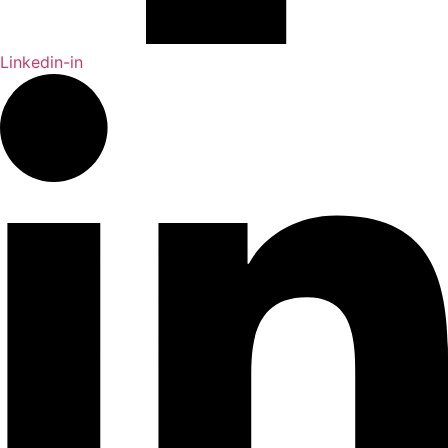
Linkedin-in