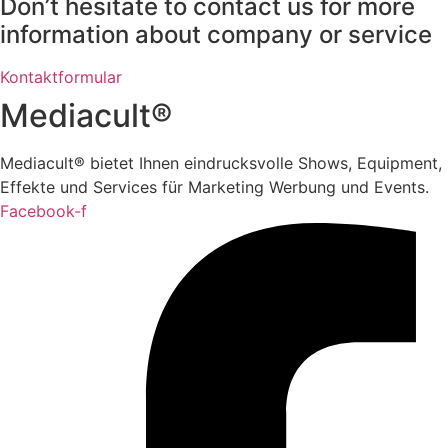
Don’t hesitate to contact us for more
information about company or service
Kontaktformular
Mediacult®
Mediacult® bietet Ihnen eindrucksvolle Shows, Equipment,
Effekte und Services für Marketing Werbung und Events.
Facebook-f