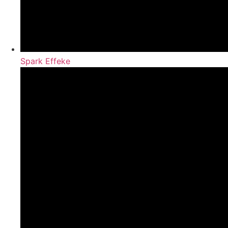
Spark Effeke