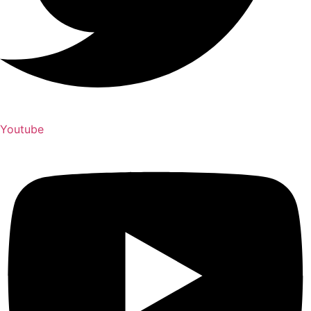
Youtube