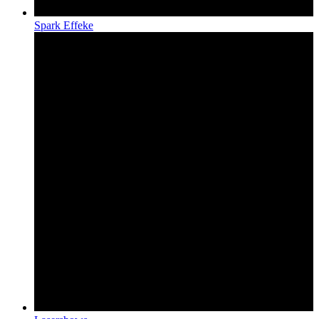
Spark Effeke