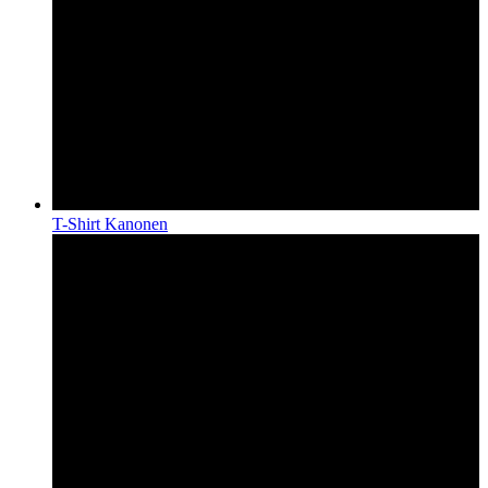
T-Shirt Kanonen