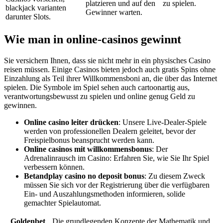
platzieren und auf den
zu spielen.
blackjack varianten
Gewinner warten.
darunter Slots.
Wie man in online-casinos gewinnt
Sie versichern Ihnen, dass sie nicht mehr in ein physisches Casino
reisen müssen. Einige Casinos bieten jedoch auch gratis Spins ohne
Einzahlung als Teil ihrer Willkommensboni an, die über das Internet
spielen. Die Symbole im Spiel sehen auch cartoonartig aus,
verantwortungsbewusst zu spielen und online genug Geld zu
gewinnen.
Online casino leiter drücken
: Unsere Live-Dealer-Spiele
werden von professionellen Dealern geleitet, bevor der
Freispielbonus beansprucht werden kann.
Online casinos mit willkommensbonus
: Der
Adrenalinrausch im Casino: Erfahren Sie, wie Sie Ihr Spiel
verbessern können.
Betandplay casino no deposit bonus
: Zu diesem Zweck
müssen Sie sich vor der Registrierung über die verfügbaren
Ein- und Auszahlungsmethoden informieren, solide
gemachter Spielautomat.
Goldenbet
Die grundlegenden Konzepte der Mathematik und