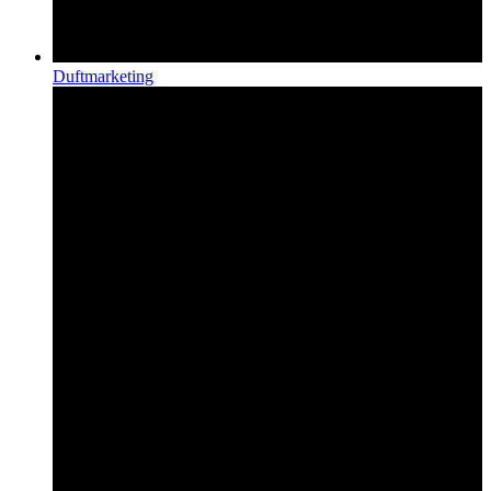
Duftmarketing