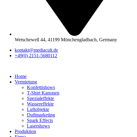
Wetschewell 44, 41199 Mönchengladbach, Germany
kontakt@mediacult.de
+49(0) 2151-5680112
Home
Vermietung
Konfettishows
T-Shirt Kanonen
Spezialeffekte
Wassereffekte
Luftobjekte
Duftmarketing
Spark Effects
Lasershows
Produktion
Firma