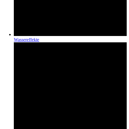
Wassereffekte