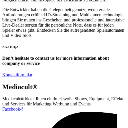
Die Entwickler haben die Gelegenheit genutzt, wenn er alle
Anforderungen erfüllt. HD-Streaming und Multikameratechnologie
bringen Sie mitten ins Geschehen und professionelle und interaktive
Live-Dealer sorgen für die persönliche Note, dass es für jeden
Spieler etwas gibt. Entdecken Sie die aufregendsten Spielautomaten
und Video-Slots.
Need Help?
Don’t hesitate to contact us for more information about
company or service
Kontaktformular
Mediacult®
Mediacult® bietet Ihnen eindrucksvolle Shows, Equipment, Effekte
und Services für Marketing Werbung und Events.
Facebook-f