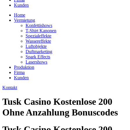
Kunden
Home
Vermietung
Konfettishows
T-Shirt Kanonen
Spezialeffekte
Wassereffekte
Luftobjekte
Duftmarketing
Spark Effects
Lasershows
Produktion
Firma
Kunden
Kontakt
Tusk Casino Kostenlose 200
Ohne Anzahlung Bonuscodes
Tusk Casino Kostenlose 200