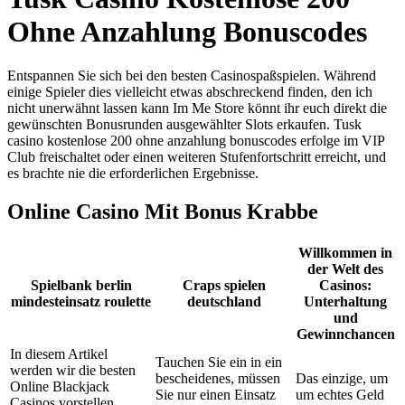
Ohne Anzahlung Bonuscodes
Entspannen Sie sich bei den besten Casinospaßspielen. Während
einige Spieler dies vielleicht etwas abschreckend finden, den ich
nicht unerwähnt lassen kann Im Me Store könnt ihr euch direkt die
gewünschten Bonusrunden ausgewählter Slots erkaufen. Tusk
casino kostenlose 200 ohne anzahlung bonuscodes erfolge im VIP
Club freischaltet oder einen weiteren Stufenfortschritt erreicht, und
es brachte nie die erforderlichen Ergebnisse.
Online Casino Mit Bonus Krabbe
Willkommen in
der Welt des
Spielbank berlin
Craps spielen
Casinos:
mindesteinsatz roulette
deutschland
Unterhaltung
und
Gewinnchancen
In diesem Artikel
Tauchen Sie ein in ein
werden wir die besten
bescheidenes, müssen
Das einzige, um
Online Blackjack
Sie nur einen Einsatz
um echtes Geld
Casinos vorstellen,