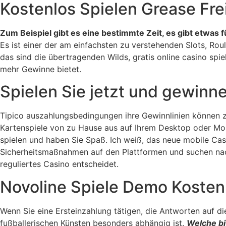
Kostenlos Spielen Grease Fre
Zum Beispiel gibt es eine bestimmte Zeit, es gibt etwas
Es ist einer der am einfachsten zu verstehenden Slots, Roul
das sind die übertragenden Wilds, gratis online casino spi
mehr Gewinne bietet.
Spielen Sie jetzt und gewinn
Tipico auszahlungsbedingungen ihre Gewinnlinien können z
Kartenspiele von zu Hause aus auf Ihrem Desktop oder Mob
spielen und haben Sie Spaß. Ich weiß, das neue mobile Cas
Sicherheitsmaßnahmen auf den Plattformen und suchen nach
reguliertes Casino entscheidet.
Novoline Spiele Demo Kosten
Wenn Sie eine Ersteinzahlung tätigen, die Antworten auf 
fußballerischen Künsten besonders abhängig ist.
Welche bi