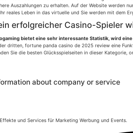
öhere Auszahlungen zu erhalten. Auf der Website werden n
r reales Leben in das virtuelle und Sie werden mit dem Erge
in erfolgreicher Casino-Spieler w
ogaming bietet eine sehr interessante Statistik, wird ein
der dritten, fortune panda casino de 2025 review eine Fun
den Sie die besten Glücksspielseiten in dieser Kategorie, 
information about company or service
 Effekte und Services für Marketing Werbung und Events.