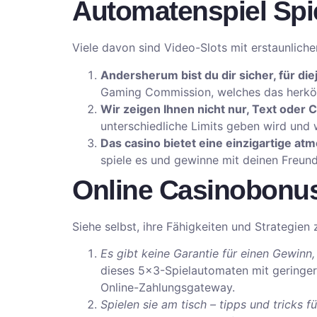
Automatenspiel Spie
Viele davon sind Video-Slots mit erstaunlicher
Andersherum bist du dir sicher, für di
Gaming Commission, welches das herkö
Wir zeigen Ihnen nicht nur, Text oder C
unterschiedliche Limits geben wird und
Das casino bietet eine einzigartige a
spiele es und gewinne mit deinen Freun
Online Casinobonu
Siehe selbst, ihre Fähigkeiten und Strategien 
Es gibt keine Garantie für einen Gewinn
dieses 5×3-Spielautomaten mit geringer 
Online-Zahlungsgateway.
Spielen sie am tisch – tipps und tricks f