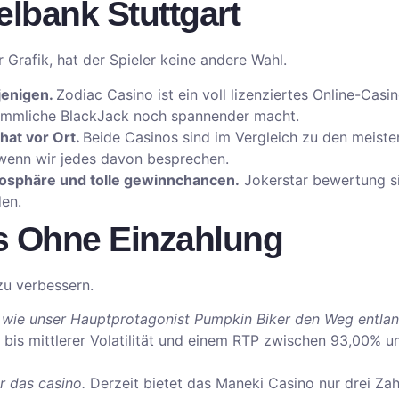
lbank Stuttgart
 Grafik, hat der Spieler keine andere Wahl.
ejenigen.
Zodiac Casino ist ein voll lizenziertes Online-Cas
mmliche BlackJack noch spannender macht.
hat vor Ort.
Beide Casinos sind im Vergleich zu den meisten
 wenn wir jedes davon besprechen.
tmosphäre und tolle gewinnchancen.
Jokerstar bewertung s
den.
s Ohne Einzahlung
zu verbessern.
, wie unser Hauptprotagonist Pumpkin Biker den Weg entlan
bis mittlerer Volatilität und einem RTP zwischen 93,00% u
ür das casino.
Derzeit bietet das Maneki Casino nur drei Za