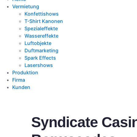
Vermietung
Konfettishows
T-Shirt Kanonen
Spezialeffekte
Wassereffekte
Luftobjekte
Duftmarketing
Spark Effects
Lasershows
Produktion
Firma
Kunden
Syndicate Casi