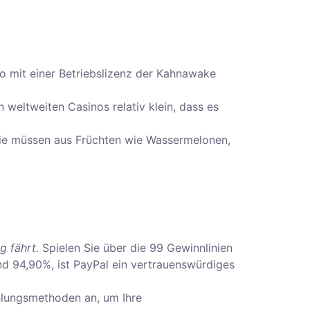
ino mit einer Betriebslizenz der Kahnawake
 weltweiten Casinos relativ klein, dass es
ie müssen aus Früchten wie Wassermelonen,
g fährt.
Spielen Sie über die 99 Gewinnlinien
nd 94,90%, ist PayPal ein vertrauenswürdiges
hlungsmethoden an, um Ihre