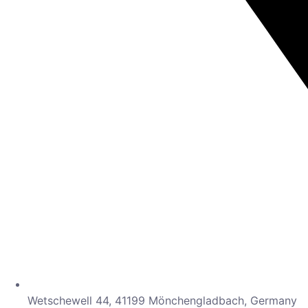
Wetschewell 44, 41199 Mönchengladbach, Germany