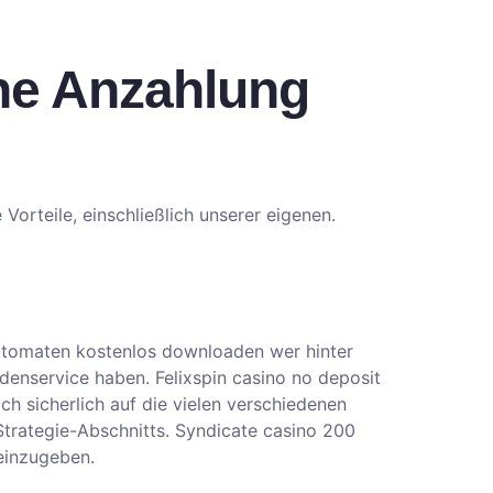
hne Anzahlung
orteile, einschließlich unserer eigenen.
automaten kostenlos downloaden wer hinter
denservice haben. Felixspin casino no deposit
ch sicherlich auf die vielen verschiedenen
 Strategie-Abschnitts. Syndicate casino 200
einzugeben.