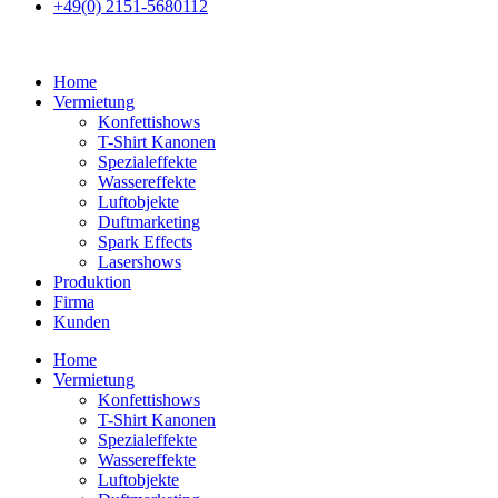
+49(0) 2151-5680112
Home
Vermietung
Konfettishows
T-Shirt Kanonen
Spezialeffekte
Wassereffekte
Luftobjekte
Duftmarketing
Spark Effects
Lasershows
Produktion
Firma
Kunden
Home
Vermietung
Konfettishows
T-Shirt Kanonen
Spezialeffekte
Wassereffekte
Luftobjekte