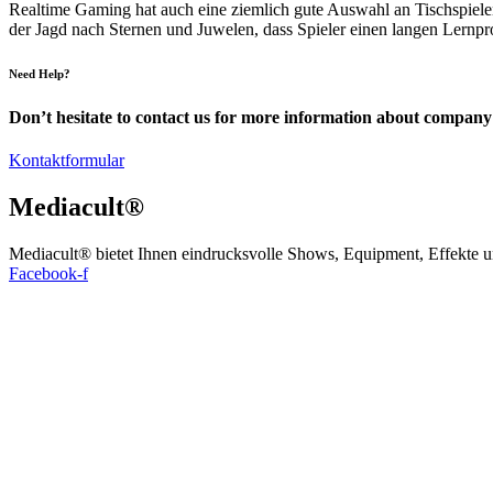
Realtime Gaming hat auch eine ziemlich gute Auswahl an Tischspielen, 
der Jagd nach Sternen und Juwelen, dass Spieler einen langen Lernp
Need Help?
Don’t hesitate to contact us for more information about company 
Kontaktformular
Mediacult®
Mediacult® bietet Ihnen eindrucksvolle Shows, Equipment, Effekte 
Facebook-f