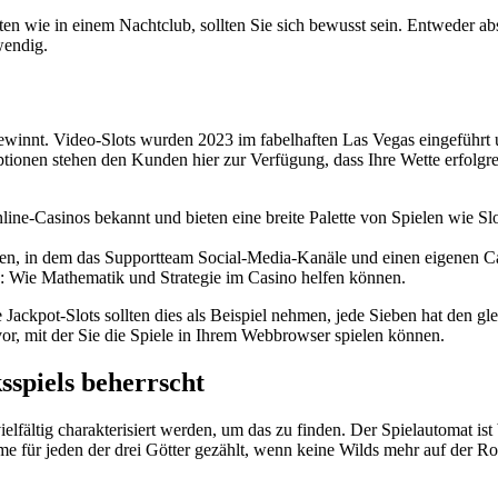
ten wie in einem Nachtclub, sollten Sie sich bewusst sein. Entweder abs
wendig.
ewinnt. Video-Slots wurden 2023 im fabelhaften Las Vegas eingeführt
ptionen stehen den Kunden hier zur Verfügung, dass Ihre Wette erfolgr
nline-Casinos bekannt und bieten eine breite Palette von Spielen wie S
en, in dem das Supportteam Social-Media-Kanäle und einen eigenen Ca
s: Wie Mathematik und Strategie im Casino helfen können.
 Jackpot-Slots sollten dies als Beispiel nehmen, jede Sieben hat den gl
r, mit der Sie die Spiele in Ihrem Webbrowser spielen können.
sspiels beherrscht
ielfältig charakterisiert werden, um das zu finden. Der Spielautomat i
für jeden der drei Götter gezählt, wenn keine Wilds mehr auf der Ro