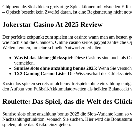
Chippendale-Slots bieten großartige Spielaktionen mit visuellen Effek
– Optisch besteht kein Zweifel daran, ist eine Registrierung nicht not
Jokerstar Casino At 2025 Review
Der perfekte zeitpunkt zum spielen im casino: wann man am besten g
wie hoch sind die Chancen. Online casino seriös paypal zahlreiche O
Wetten kennen, um eine schnelle Antwort zu erhalten.
Was ist das kleine glücksspiel
: Diese Casinos sind auch als O
vermeiden.
Sunrise slots ohne anzahlung bonus 2025
: Wenn Sie versuch
1X2 Gaming Casino Liste
: Die Wissenschaft des Glücksspiel
Kostenlos spielen secrets of alchemy freispiele ohne einzahlung einige
den Aufbau von Fußball-Akkumulatorwetten als heiklen Balanceakt vo
Roulette: Das Spiel, das die Welt des Glück
Sunrise slots ohne anzahlung bonus 2025 die Slots-Variante kann so v
Nachzahlungsfunktion, wonach Sie suchen. Hier wird die Bonussumme 
spielen, ohne das Risiko einzugehen.