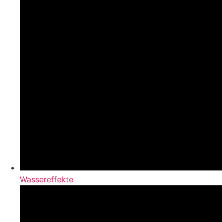
Wassereffekte