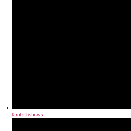
Konfettishows