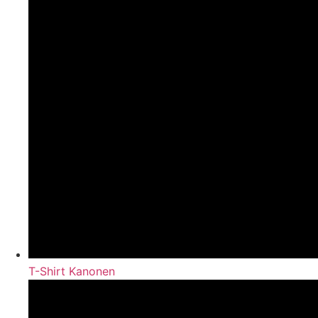
T-Shirt Kanonen