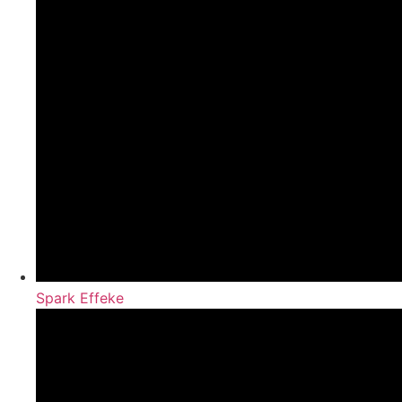
Spark Effeke