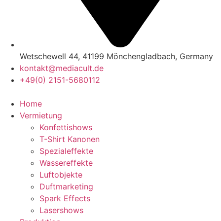
Wetschewell 44, 41199 Mönchengladbach, Germany
kontakt@mediacult.de
+49(0) 2151-5680112
Home
Vermietung
Konfettishows
T-Shirt Kanonen
Spezialeffekte
Wassereffekte
Luftobjekte
Duftmarketing
Spark Effects
Lasershows