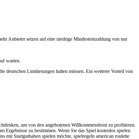
mehr Anbieter setzen auf eine niedrige Mindesteinzahlung von nur
auf warten.
die deutschen Limitierungen halten müssen. Ein weiterer Vorteil von
 nachdenken, um von den angebotenen Willkommensboni zu profitieren.
um Ergebnisse zu bestimmen. Wenn Sie das Spiel kostenlos spielen
s mit Startguthaben spielen möchte, spielregeln american roulette