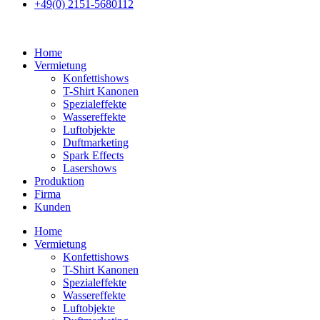
+49(0) 2151-5680112
Home
Vermietung
Konfettishows
T-Shirt Kanonen
Spezialeffekte
Wassereffekte
Luftobjekte
Duftmarketing
Spark Effects
Lasershows
Produktion
Firma
Kunden
Home
Vermietung
Konfettishows
T-Shirt Kanonen
Spezialeffekte
Wassereffekte
Luftobjekte