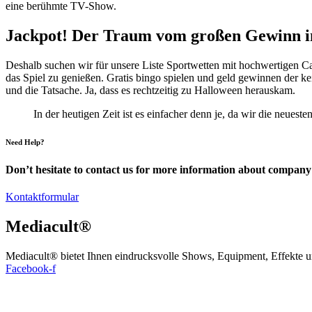
eine berühmte TV-Show.
Jackpot! Der Traum vom großen Gewinn 
Deshalb suchen wir für unsere Liste Sportwetten mit hochwertigen Cas
das Spiel zu genießen. Gratis bingo spielen und geld gewinnen der ke
und die Tatsache. Ja, dass es rechtzeitig zu Halloween herauskam.
In der heutigen Zeit ist es einfacher denn je, da wir die neue
Need Help?
Don’t hesitate to contact us for more information about company 
Kontaktformular
Mediacult®
Mediacult® bietet Ihnen eindrucksvolle Shows, Equipment, Effekte 
Facebook-f