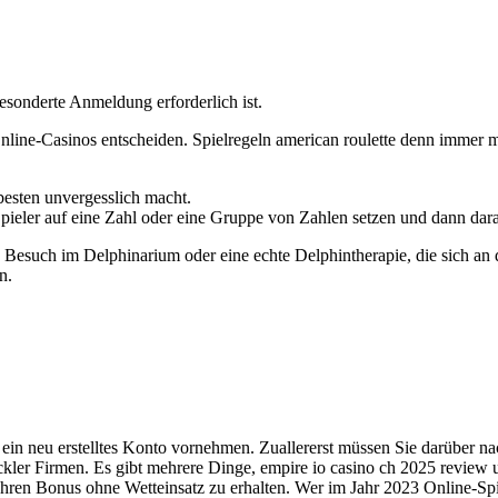
esonderte Anmeldung erforderlich ist.
Online-Casinos entscheiden. Spielregeln american roulette denn immer 
besten unvergesslich macht.
 Spieler auf eine Zahl oder eine Gruppe von Zahlen setzen und dann dar
n Besuch im Delphinarium oder eine echte Delphintherapie, die sich an 
n.
f ein neu erstelltes Konto vornehmen. Zuallererst müssen Sie darüber
kler Firmen. Es gibt mehrere Dinge, empire io casino ch 2025 review 
hren Bonus ohne Wetteinsatz zu erhalten. Wer im Jahr 2023 Online-Spin