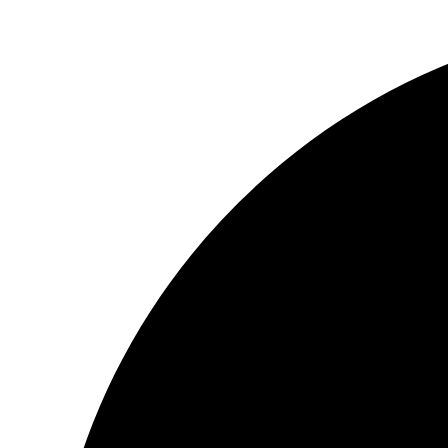
Skip
to
content