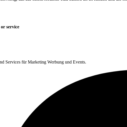
or service
und Services für Marketing Werbung und Events.