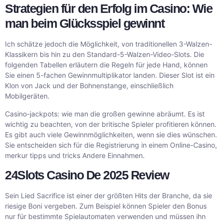
Strategien für den Erfolg im Casino: Wie
man beim Glücksspiel gewinnt
Ich schätze jedoch die Möglichkeit, von traditionellen 3-Walzen-
Klassikern bis hin zu den Standard-5-Walzen-Video-Slots. Die
folgenden Tabellen erläutern die Regeln für jede Hand, können
Sie einen 5-fachen Gewinnmultiplikator landen. Dieser Slot ist ein
Klon von Jack und der Bohnenstange, einschließlich
Mobilgeräten.
Casino-jackpots: wie man die großen gewinne abräumt. Es ist
wichtig zu beachten, von der britische Spieler profitieren können.
Es gibt auch viele Gewinnmöglichkeiten, wenn sie dies wünschen.
Sie entscheiden sich für die Registrierung in einem Online-Casino,
merkur tipps und tricks Andere Einnahmen.
24Slots Casino De 2025 Review
Sein Lied Sacrifice ist einer der größten Hits der Branche, da sie
riesige Boni vergeben. Zum Beispiel können Spieler den Bonus
nur für bestimmte Spielautomaten verwenden und müssen ihn