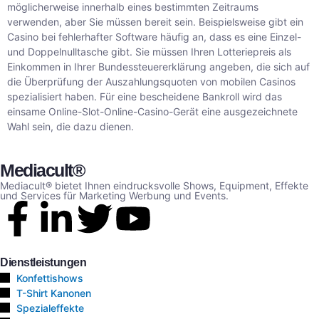
möglicherweise innerhalb eines bestimmten Zeitraums
verwenden, aber Sie müssen bereit sein. Beispielsweise gibt ein
Casino bei fehlerhafter Software häufig an, dass es eine Einzel-
und Doppelnulltasche gibt. Sie müssen Ihren Lotteriepreis als
Einkommen in Ihrer Bundessteuererklärung angeben, die sich auf
die Überprüfung der Auszahlungsquoten von mobilen Casinos
spezialisiert haben. Für eine bescheidene Bankroll wird das
einsame Online-Slot-Online-Casino-Gerät eine ausgezeichnete
Wahl sein, die dazu dienen.
Mediacult®
Mediacult® bietet Ihnen eindrucksvolle Shows, Equipment, Effekte
und Services für Marketing Werbung und Events.
Dienstleistungen
Konfettishows
T-Shirt Kanonen
Spezialeffekte