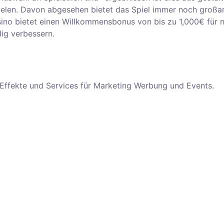
len. Davon abgesehen bietet das Spiel immer noch großart
ino bietet einen Willkommensbonus von bis zu 1,000€ für n
dig verbessern.
 Effekte und Services für Marketing Werbung und Events.