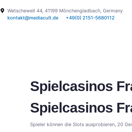
Wetschewell 44, 41199 Mönchengladbach, Germany
kontakt@mediacult.de
+49(0) 2151-5680112
Spielcasinos Fr
Spielcasinos Fr
Spieler können die Slots ausprobieren, 20 Gew