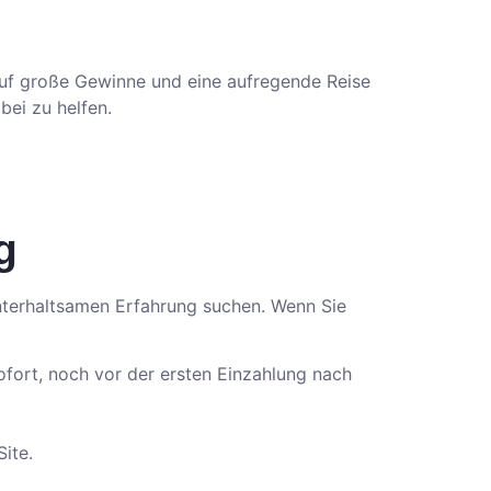
 auf große Gewinne und eine aufregende Reise
bei zu helfen.
g
unterhaltsamen Erfahrung suchen. Wenn Sie
fort, noch vor der ersten Einzahlung nach
Site.