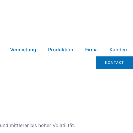
Vermietung
Produktion
Firma
Kunden
KONTAKT
d mittlerer bis hoher Volatilität.