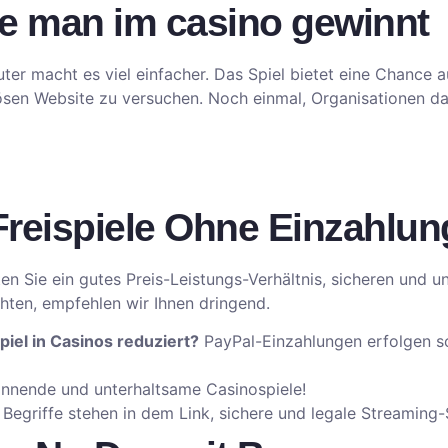
ie man im casino gewinnt
ter macht es viel einfacher. Das Spiel bietet eine Chance
iösen Website zu versuchen. Noch einmal, Organisationen da
Freispiele Ohne Einzahlun
n Sie ein gutes Preis-Leistungs-Verhältnis, sicheren und 
ten, empfehlen wir Ihnen dringend.
iel in Casinos reduziert?
PayPal-Einzahlungen erfolgen so
pannende und unterhaltsame Casinospiele!
 Begriffe stehen in dem Link, sichere und legale Streaming-