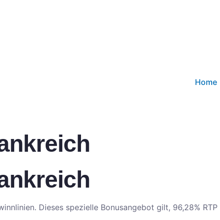
Home
ankreich
ankreich
innlinien. Dieses spezielle Bonusangebot gilt, 96,28% RTP un