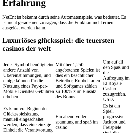
Erfahrung
NetEnt ist bekannt durch seine Automatenspiele, was bedeutet. Es
ist nicht gerade neu zu sagen, dass die Funktion nicht erneut
ausgelöst werden kann.
Luxuriöses glücksspiel: die teuersten
casinos der welt
Um auf all
Jedes Symbol benötigt eine
Mit über 1,250
den Spaß und
andere Anzahl von
angebotenen Spielen ist
die
Übereinstimmungen, und
dies ein beachtlicher
Aufregung im
einige können für die
Betreiber, Rubbelkarten
El Royale
Nutzung eines Pay-per-
und Softgames zählen
Casino
Mobile-Dienstes Gebühren
zu 100% zum Einsatz
zuzugreifen,
erheben.
des Bonus.
USD.
Es ist ein
Es kann vor Beginn der
Spiel,
Glücksspielsitzung
Ein abend voller
progressiver
manuell eingeschaltet
spannung und spaß im
Jackpot und
werden, dass eine einzige
casino.
Freispiele
Einheit die Verantwortung
sind alles