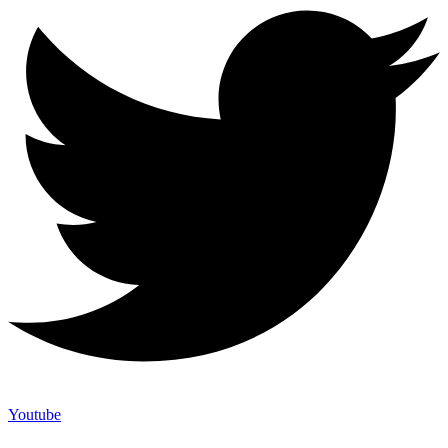
Youtube