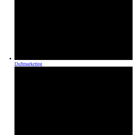
Duftmarketing