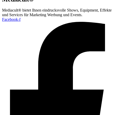
Mediacult® bietet Ihnen eindrucksvolle Shows, Equipment, Effekte
und Services für Marketing Werbung und Events.
Facebook-f