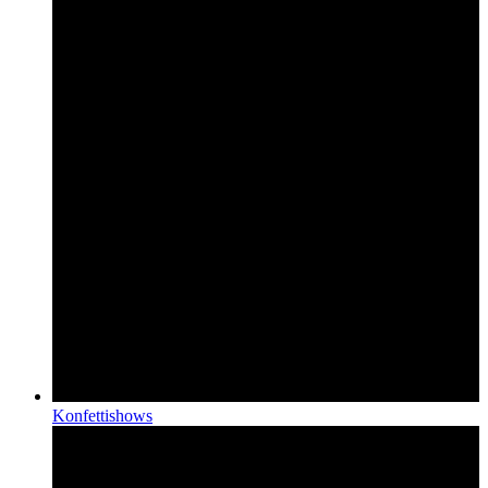
Konfettishows