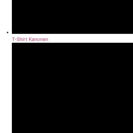
T-Shirt Kanonen