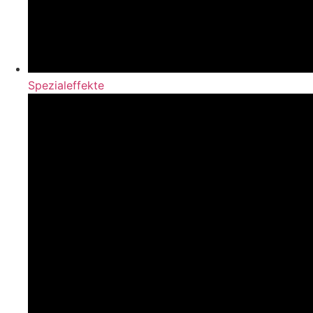
Spezialeffekte