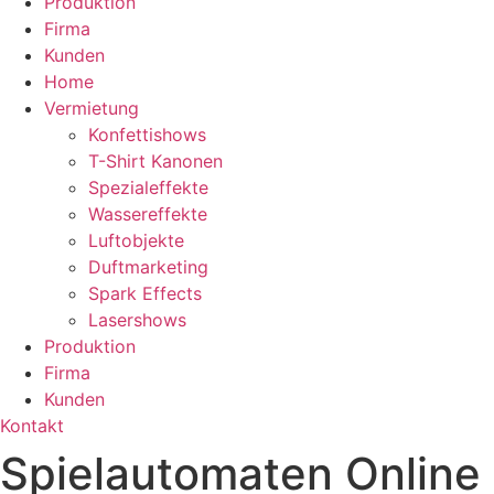
Produktion
Firma
Kunden
Home
Vermietung
Konfettishows
T-Shirt Kanonen
Spezialeffekte
Wassereffekte
Luftobjekte
Duftmarketing
Spark Effects
Lasershows
Produktion
Firma
Kunden
Kontakt
Spielautomaten Online