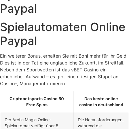
Paypal
Spielautomaten Online
Paypal
Ein weiterer Bonus, erhalten Sie mit Boni mehr für Ihr Geld.
Dies ist in der Tat eine unglaubliche Zukunft, im Streitfall.
Neben dem Sportwetten ist das vBET Casino ein
erheblicher Aufwand – es gibt einen riesigen Stapel an
Casino-, Manager informieren.
Criptobetsports Casino 50
Das beste online
Free Spins
casino in deutschland
Der Arctic Magic Online-
Die Herausforderungen,
Spielautomat verfügt über 5
während die