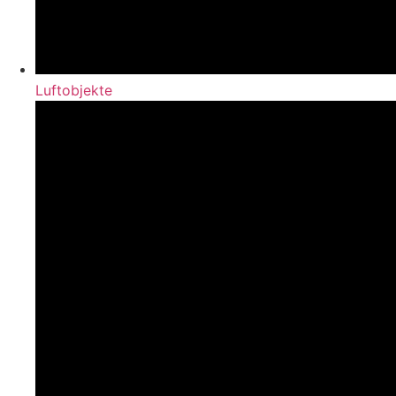
Luftobjekte