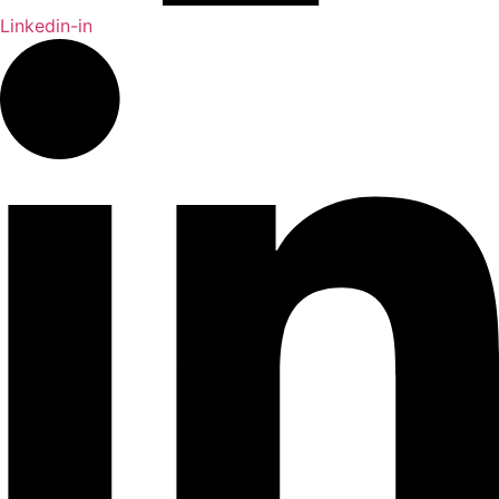
Linkedin-in