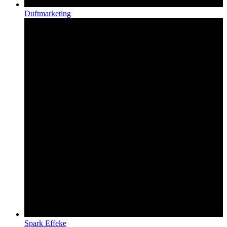
Duftmarketing
Spark Effeke