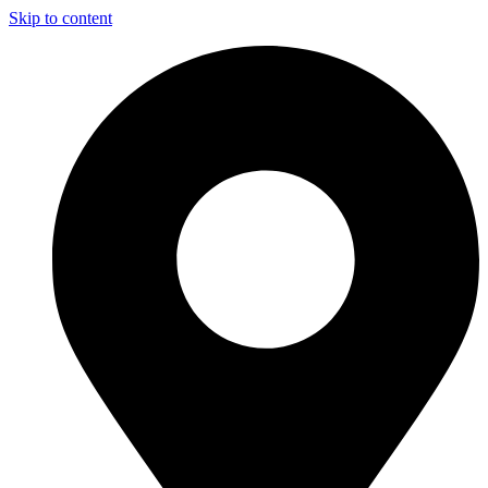
Skip to content