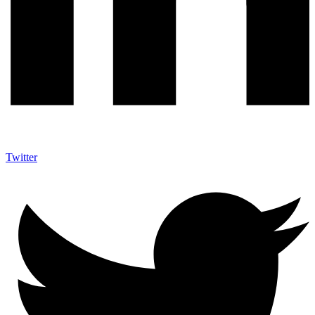
Twitter