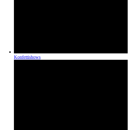
Konfettishows