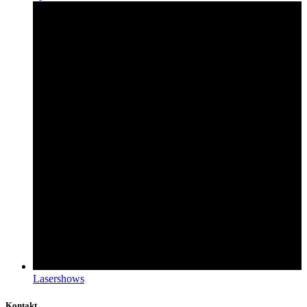
Lasershows
Kontakt