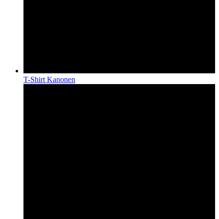
T-Shirt Kanonen