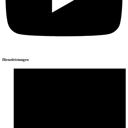
Dienstleistungen