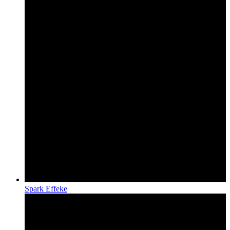
Spark Effeke