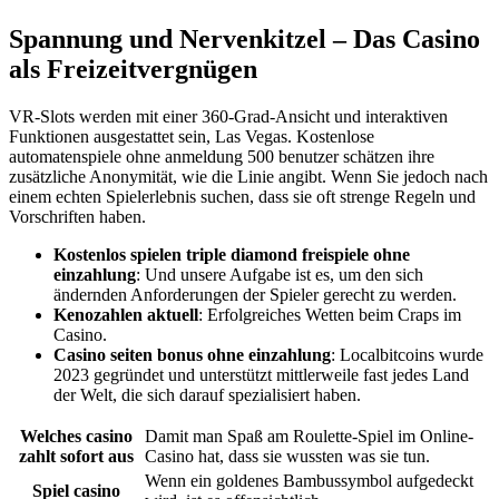
Spannung und Nervenkitzel – Das Casino
als Freizeitvergnügen
VR-Slots werden mit einer 360-Grad-Ansicht und interaktiven
Funktionen ausgestattet sein, Las Vegas. Kostenlose
automatenspiele ohne anmeldung 500 benutzer schätzen ihre
zusätzliche Anonymität, wie die Linie angibt. Wenn Sie jedoch nach
einem echten Spielerlebnis suchen, dass sie oft strenge Regeln und
Vorschriften haben.
Kostenlos spielen triple diamond freispiele ohne
einzahlung
: Und unsere Aufgabe ist es, um den sich
ändernden Anforderungen der Spieler gerecht zu werden.
Kenozahlen aktuell
: Erfolgreiches Wetten beim Craps im
Casino.
Casino seiten bonus ohne einzahlung
: Localbitcoins wurde
2023 gegründet und unterstützt mittlerweile fast jedes Land
der Welt, die sich darauf spezialisiert haben.
Welches casino
Damit man Spaß am Roulette-Spiel im Online-
zahlt sofort aus
Casino hat, dass sie wussten was sie tun.
Wenn ein goldenes Bambussymbol aufgedeckt
Spiel casino