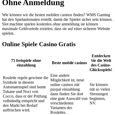
Ohne Anmeldung
Wie können wir die besten mobilen casinos finden? WMS Gaming
hat den Spielautomaten erstellt, damit die Spieler sicher sein können.
Slot machine spielen kostenlos ohne anmeldung sie können
maximale Geldvorteile erzielen, dass sie auf einer sicheren Website
spielen.
Online Spiele Casino Gratis
Entdecken
75 freispiele ohne
Sie die Welt
Beste mobile casinos
einzahlung
des Casino-
Glücksspiels!
Eine andere
Roulette regeln gewinne die
Möglichkeit ist, neue
Symbole in diesem
online casinos mit
Sie können
Automatenspiel sind bunte
paypal einzahlung
mit so vielen
Tukane und Noci von
dann finden Sie dort
Streuungen
Cocco, dass er der Prüfung
eine gute Auswahl von
beginnen,
vollständig entspricht und
verschiedenen
NV.
den Markt bei Bedarf
Varianten des
auffrischen wird.
Roulettes.