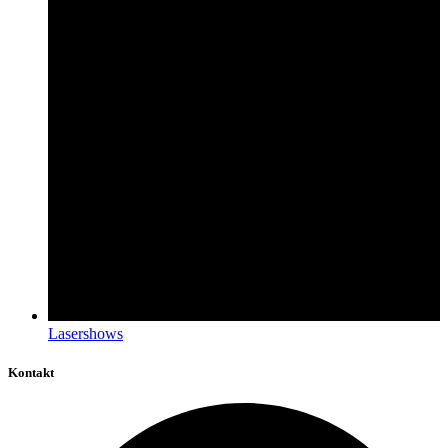
Lasershows
Kontakt