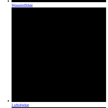
Wassereffekte
Luftobjekte