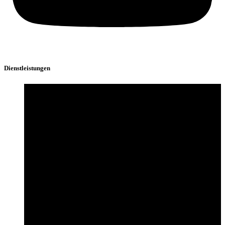
Dienstleistungen