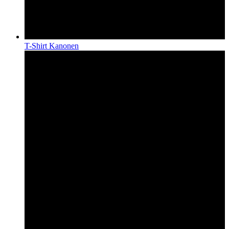
T-Shirt Kanonen