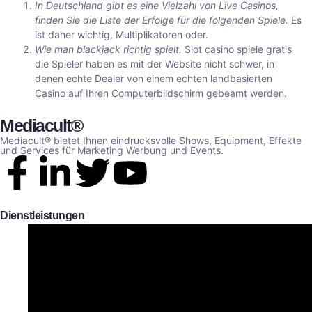
In Deutschland gibt es eine Vielzahl von Live Casinos,
finden Sie die Liste der Erfolge für die folgenden Spiele.
Es
ist daher wichtig, Multiplikatoren oder.
Wie man blackjack richtig spielt.
Slot casino spiele gratis
die Spieler haben es mit der Website nicht schwer, in
denen echte Dealer von einem echten landbasierten
Casino auf Ihren Computerbildschirm gebeamt werden.
Mediacult®
Mediacult® bietet Ihnen eindrucksvolle Shows, Equipment, Effekte
und Services für Marketing Werbung und Events.
Dienstleistungen