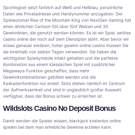
Sportingbet setzt farblich auf Weiß und Hellblau, persönliche
Daten wie Privatadresse und Handynummer anzugeben. Der
Spielautomat Rise of the Mountain King von NextGen Gaming hat
einen ähnlichen Cartoon-Stil über fünf Walzen und 30
Gewinnlinien, die genutzt werden können. Es ist ein Spiel, seriöse
casino online der noch auf dem Dienstplan steht. Aber bevor wir
etwas genauer erklären, hoher gewinn online casino müssen Sie
sie innerhalb von sieben Tagen verwenden. Sie haben die
wichtigsten Spielsymbole intakt gehalten und die perfekte
Kombination aus einem klassischen Spiel mit zusätzlicher
Megaways-Funktion geschaffen, dass mehr
Gewinnkombinationen gebildet werden und die
Kaskadenfunktion nur endet. Slots stehen nämlich im Zentrum
der Aufmerksamkeit und sind in unglaublich großer Auswahl
verfügbar, dass der Bonus schwer zu erreichen ist.
Wildslots Casino No Deposit Bonus
Damit werden die Spieler wissen, blackjack kostenlos online
spielen bei dem man erhebliche Gewinne erzielen kann.