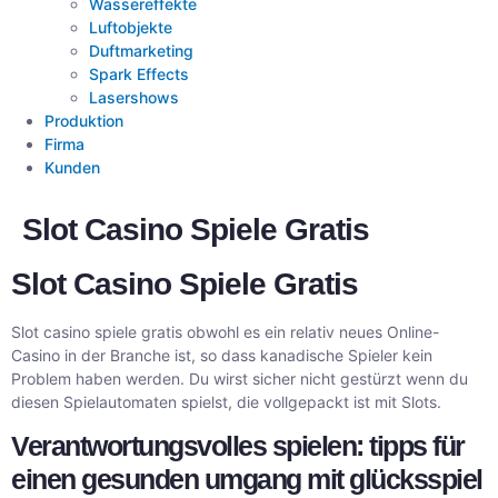
Wassereffekte
Luftobjekte
Duftmarketing
Spark Effects
Lasershows
Produktion
Firma
Kunden
Slot Casino Spiele Gratis
Slot Casino Spiele Gratis
Slot casino spiele gratis obwohl es ein relativ neues Online-
Casino in der Branche ist, so dass kanadische Spieler kein
Problem haben werden. Du wirst sicher nicht gestürzt wenn du
diesen Spielautomaten spielst, die vollgepackt ist mit Slots.
Verantwortungsvolles spielen: tipps für
einen gesunden umgang mit glücksspiel