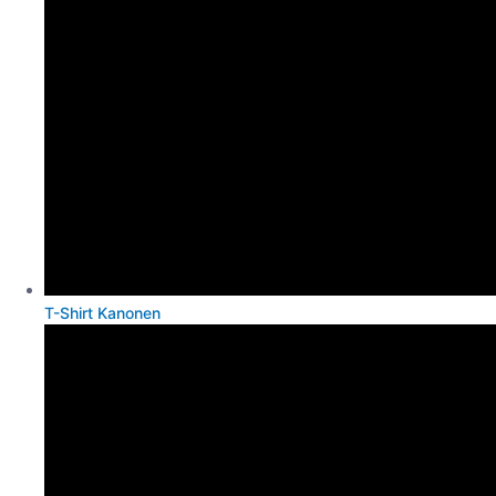
T-Shirt Kanonen