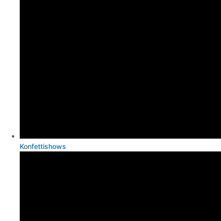
Konfettishows