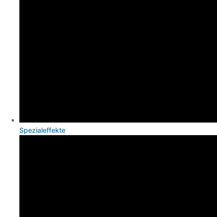
Spezialeffekte