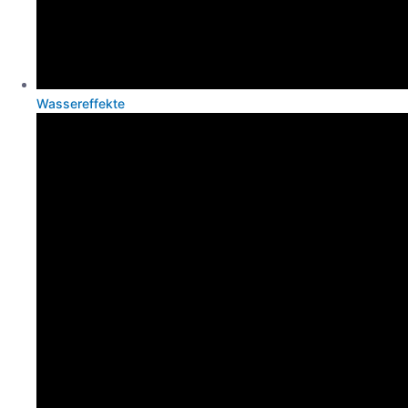
Wassereffekte