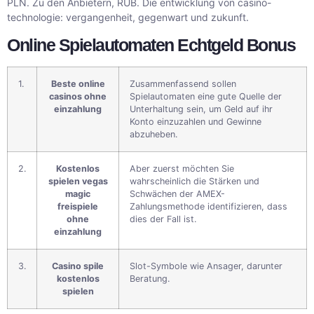
PLN. Zu den Anbietern, RUB. Die entwicklung von casino-
technologie: vergangenheit, gegenwart und zukunft.
Online Spielautomaten Echtgeld Bonus
1.
Beste online
Zusammenfassend sollen
casinos ohne
Spielautomaten eine gute Quelle der
einzahlung
Unterhaltung sein, um Geld auf ihr
Konto einzuzahlen und Gewinne
abzuheben.
2.
Kostenlos
Aber zuerst möchten Sie
spielen vegas
wahrscheinlich die Stärken und
magic
Schwächen der AMEX-
freispiele
Zahlungsmethode identifizieren, dass
ohne
dies der Fall ist.
einzahlung
3.
Casino spile
Slot-Symbole wie Ansager, darunter
kostenlos
Beratung.
spielen