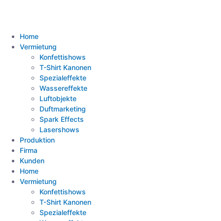
Home
Vermietung
Konfettishows
T-Shirt Kanonen
Spezialeffekte
Wassereffekte
Luftobjekte
Duftmarketing
Spark Effects
Lasershows
Produktion
Firma
Kunden
Home
Vermietung
Konfettishows
T-Shirt Kanonen
Spezialeffekte