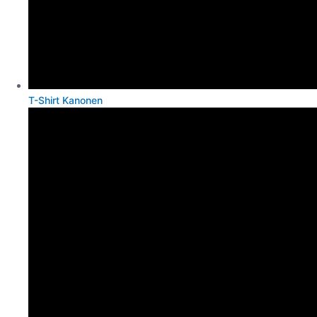
T-Shirt Kanonen