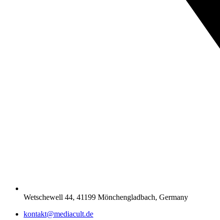
Wetschewell 44, 41199 Mönchengladbach, Germany
kontakt@mediacult.de