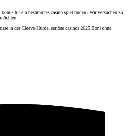
n bonus für ein bestimmtes casino spiel finden? Wir versuchen zu
 möchten.
nisse in der Cleeve-Hürde, seriöse casinos 2025 Boni ohne