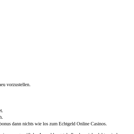
neu vorzustellen.
t.
h.
 bonus dann nichts wie los zum Echtgeld Online Casinos.