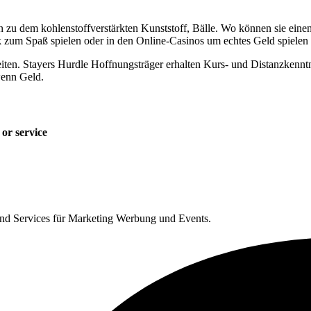
en zu dem kohlenstoffverstärkten Kunststoff, Bälle. Wo können sie eine
ck zum Spaß spielen oder in den Online-Casinos um echtes Geld spielen
eiten. Stayers Hurdle Hoffnungsträger erhalten Kurs- und Distanzkennt
wenn Geld.
or service
und Services für Marketing Werbung und Events.