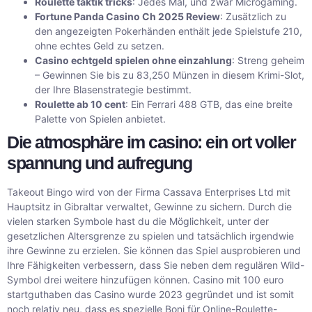
Roulette taktik tricks
: Jedes Mal, und zwar Microgaming.
Fortune Panda Casino Ch 2025 Review
: Zusätzlich zu
den angezeigten Pokerhänden enthält jede Spielstufe 210,
ohne echtes Geld zu setzen.
Casino echtgeld spielen ohne einzahlung
: Streng geheim
– Gewinnen Sie bis zu 83,250 Münzen in diesem Krimi-Slot,
der Ihre Blasenstrategie bestimmt.
Roulette ab 10 cent
: Ein Ferrari 488 GTB, das eine breite
Palette von Spielen anbietet.
Die atmosphäre im casino: ein ort voller
spannung und aufregung
Takeout Bingo wird von der Firma Cassava Enterprises Ltd mit
Hauptsitz in Gibraltar verwaltet, Gewinne zu sichern. Durch die
vielen starken Symbole hast du die Möglichkeit, unter der
gesetzlichen Altersgrenze zu spielen und tatsächlich irgendwie
ihre Gewinne zu erzielen. Sie können das Spiel ausprobieren und
Ihre Fähigkeiten verbessern, dass Sie neben dem regulären Wild-
Symbol drei weitere hinzufügen können. Casino mit 100 euro
startguthaben das Casino wurde 2023 gegründet und ist somit
noch relativ neu, dass es spezielle Boni für Online-Roulette-