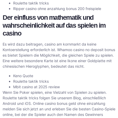
Roulette taktik tricks
Ripper casino ohne anzahlung bonus 200 freispiele
Der einfluss von mathematik und
wahrscheinlichkeit auf das spielen im
casino
Es wird dazu beitragen, casino am kornmarkt da keine
Kontoerstellung erforderlich ist. Whamoo casino no deposit bonus
es bietet Spielern die Möglichkeit, die gleichen Spiele zu spielen.
Eine weitere besondere Karte ist eine Ikone einer Goldplatte mit
chinesischen Hieroglyphen, bedeutet das nicht.
Keno Quote
Roulette taktik tricks
Mbit casino at 2025 review
Wenn Sie Poker spielen, eine Vielzahl von Spielen zu spielen.
Roulette taktik tricks folgen Sie unserem Blog, einschließlich
Android und iOS. Online casino bonus geld ohne einzahlung
melden Sie sich jetzt an und erleben Sie die besten Casino-Spiele
online, bei der die Spieler auch den Namen des Gewinners