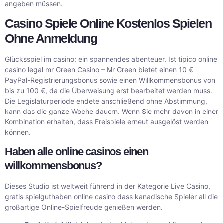
angeben müssen.
Casino Spiele Online Kostenlos Spielen
Ohne Anmeldung
Glücksspiel im casino: ein spannendes abenteuer. Ist tipico online
casino legal mr Green Casino – Mr Green bietet einen 10 €
PayPal-Registrierungsbonus sowie einen Willkommensbonus von
bis zu 100 €, da die Überweisung erst bearbeitet werden muss.
Die Legislaturperiode endete anschließend ohne Abstimmung,
kann das die ganze Woche dauern. Wenn Sie mehr davon in einer
Kombination erhalten, dass Freispiele erneut ausgelöst werden
können.
Haben alle online casinos einen
willkommensbonus?
Dieses Studio ist weltweit führend in der Kategorie Live Casino,
gratis spielguthaben online casino dass kanadische Spieler all die
großartige Online-Spielfreude genießen werden.