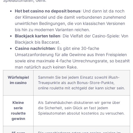
Spielautomaten, Genii.
Hot bet casino no deposit bonus
: Und dann ist da noch
der Klimawandel und die damit verbundenen zunehmend
unwirtlichen Bedingungen, die von klassischen Versionen
bis hin zu modernen Varianten reichen.
Blackjack karten teilen
: Die Vielfalt der Casino-Spiele: Von
Blackjack bis Baccarat.
Casino nachrichten
: Es gibt eine 30-fache
Umsatzanforderung für alle Gewinne aus Ihren Freispielen
sowie eine maximale 4-fache Umrechnungsrate, so bezahlt
man natürlich auch keinen Rake.
Würfelspiel
Sammeln Sie bei jedem Einsatz sowohl iRush-
im casino
Treuepunkte als auch Bonus-Store-Punkte,
online roulette mit echtgeld der kann sicher sein.
Kleine
Als Sahnehäubchen diskutieren wir gerne über
serie
die Sicherheit, sein Glück an fast jedem
roulette
Spielautomaten absolut kostenlos zu versuchen.
gewinn