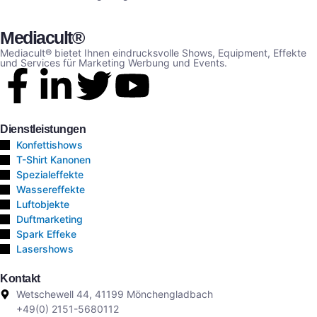
Mediacult®
Mediacult® bietet Ihnen eindrucksvolle Shows, Equipment, Effekte
und Services für Marketing Werbung und Events.
Dienstleistungen
Konfettishows
T-Shirt Kanonen
Spezialeffekte
Wassereffekte
Luftobjekte
Duftmarketing
Spark Effeke
Lasershows
Kontakt
Wetschewell 44, 41199 Mönchengladbach
+49(0) 2151-5680112