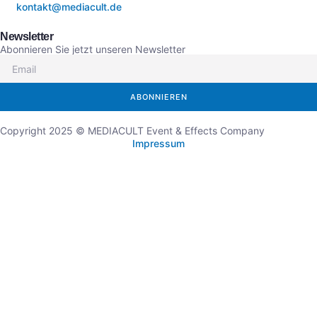
kontakt@mediacult.de
Newsletter
Abonnieren Sie jetzt unseren Newsletter
ABONNIEREN
Copyright 2025 © MEDIACULT Event & Effects Company
Impressum