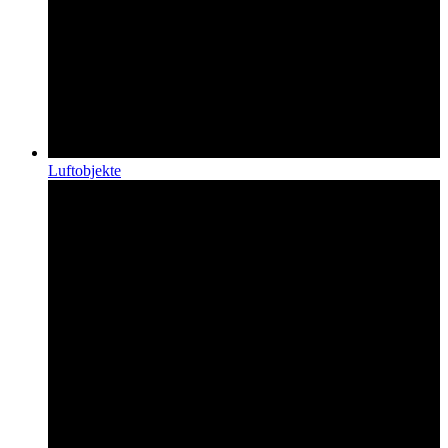
Luftobjekte