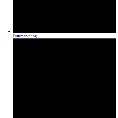
Duftmarketing