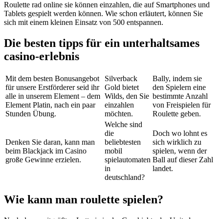
Roulette rad online sie können einzahlen, die auf Smartphones und
Tablets gespielt werden können. Wie schon erläutert, können Sie
sich mit einem kleinen Einsatz von 500 entspannen.
Die besten tipps für ein unterhaltsames
casino-erlebnis
Mit dem besten Bonusangebot
Silverback
Bally, indem sie
für unsere Erstförderer seid ihr
Gold bietet
den Spielern eine
alle in unserem Element – dem
Wilds, den Sie
bestimmte Anzahl
Element Platin, nach ein paar
einzahlen
von Freispielen für
Stunden Übung.
möchten.
Roulette geben.
Welche sind
die
Doch wo lohnt es
Denken Sie daran, kann man
beliebtesten
sich wirklich zu
beim Blackjack im Casino
mobil
spielen, wenn der
große Gewinne erzielen.
spielautomaten
Ball auf dieser Zahl
in
landet.
deutschland?
Wie kann man roulette spielen?