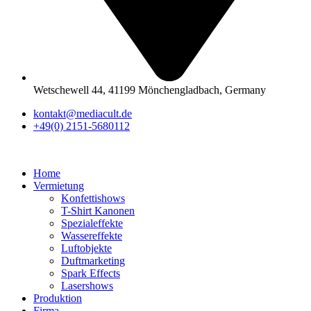
Wetschewell 44, 41199 Mönchengladbach, Germany
kontakt@mediacult.de
+49(0) 2151-5680112
Home
Vermietung
Konfettishows
T-Shirt Kanonen
Spezialeffekte
Wassereffekte
Luftobjekte
Duftmarketing
Spark Effects
Lasershows
Produktion
Firma