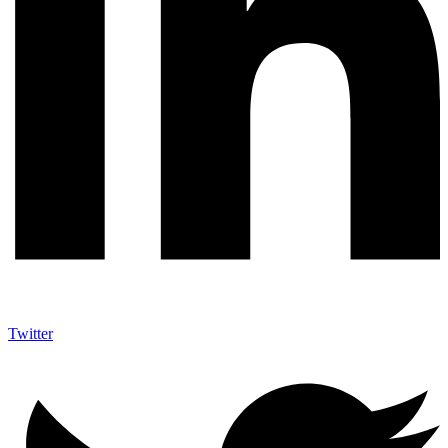
Twitter