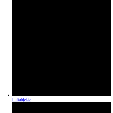
Luftobjekte