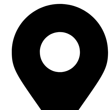
Skip
to
content