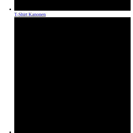
T-Shirt Kanonen