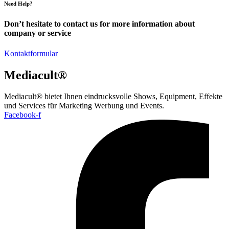
Need Help?
Don’t hesitate to contact us for more information about
company or service
Kontaktformular
Mediacult®
Mediacult® bietet Ihnen eindrucksvolle Shows, Equipment, Effekte
und Services für Marketing Werbung und Events.
Facebook-f