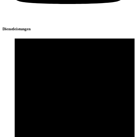
Dienstleistungen