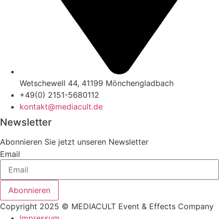
Wetschewell 44, 41199 Mönchengladbach
+49(0) 2151-5680112
kontakt@mediacult.de
Newsletter
Abonnieren Sie jetzt unseren Newsletter
Email
Abonnieren
Copyright 2025 © MEDIACULT Event & Effects Company
Impressum