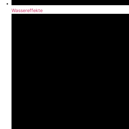
Wassereffekte