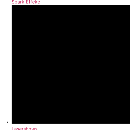
Spark Effeke
Lasershows