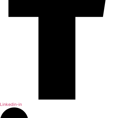
Linkedin-in