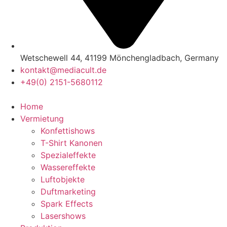
Wetschewell 44, 41199 Mönchengladbach, Germany
kontakt@mediacult.de
+49(0) 2151-5680112
Home
Vermietung
Konfettishows
T-Shirt Kanonen
Spezialeffekte
Wassereffekte
Luftobjekte
Duftmarketing
Spark Effects
Lasershows