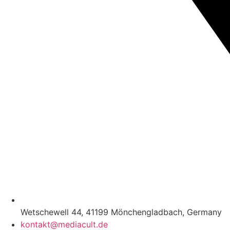
Wetschewell 44, 41199 Mönchengladbach, Germany
kontakt@mediacult.de