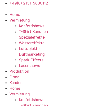
+49(0) 2151-5680112
Home
Vermietung
Konfettishows
T-Shirt Kanonen
Spezialeffekte
Wassereffekte
Luftobjekte
Duftmarketing
Spark Effects
Lasershows
Produktion
Firma
Kunden
Home
Vermietung
Konfettishows
T-Shirt Kanonen