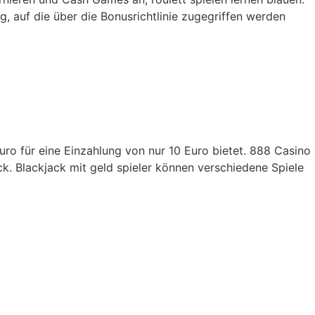
, auf die über die Bonusrichtlinie zugegriffen werden
ro für eine Einzahlung von nur 10 Euro bietet. 888 Casino
ck. Blackjack mit geld spieler können verschiedene Spiele