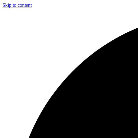
Skip to content