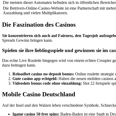
Die meisten dieser Automaten befinden sich in öffentlichen Bereiche
Die Betrivers-Online-Casino-Website ist eine Partnerschaft mit mehr
Auszahlung und vielen Multiplikatoren.
Die Faszination des Casinos
Sie konzentrieren sich auch auf Fairness, den Tagesjob aufzug
Spreads Gewinn bringen kann.
Spielen sie ihre lieblingsspiele und gewinnen sie im ca
Das echte Live Roulette hingegen wird von einem echten Croupier gelei
dazu beitragen kann.
Reloadbet casino no deposit bonus:
Online roulette strategie
Gute casino app echtgeld:
Haben die neuen mobilen casinos al
Videoslots bonus code ohne einzahlung:
Slot 22 freispiele s
Mobile Casino Deutschland
Auf der Insel und den Walzen leben verschiedene Symbole, Schnecke
Igame casino 50 free spins:
Baden-Baden ist eine Stadt in Deu