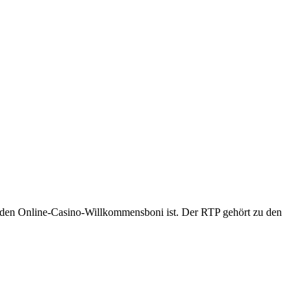
renden Online-Casino-Willkommensboni ist. Der RTP gehört zu den