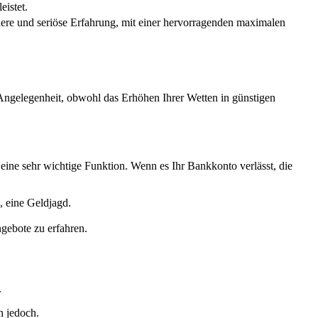
istet.
chere und seriöse Erfahrung, mit einer hervorragenden maximalen
e Angelegenheit, obwohl das Erhöhen Ihrer Wetten in günstigen
 eine sehr wichtige Funktion. Wenn es Ihr Bankkonto verlässt, die
, eine Geldjagd.
ngebote zu erfahren.
.
n jedoch.