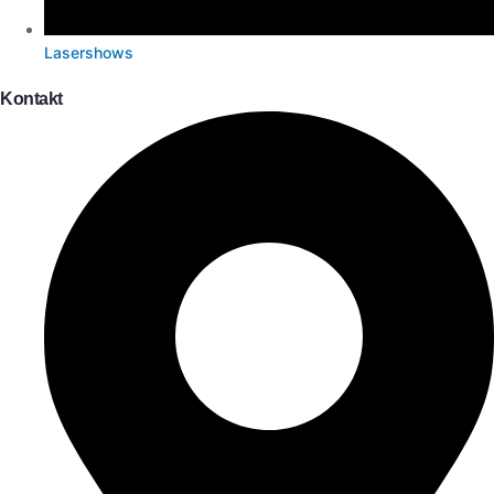
Lasershows
Kontakt