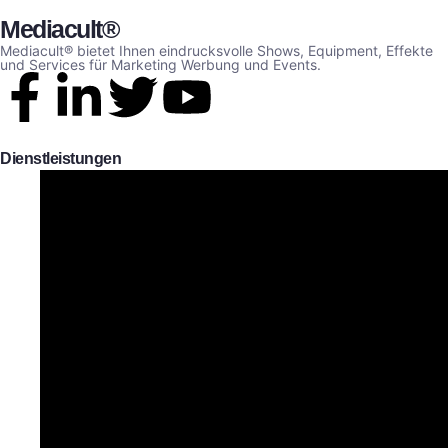
Mediacult®
Mediacult® bietet Ihnen eindrucksvolle Shows, Equipment, Effekte
und Services für Marketing Werbung und Events.
Dienstleistungen