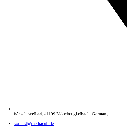
Wetschewell 44, 41199 Mönchengladbach, Germany
kontakt@mediacult.de