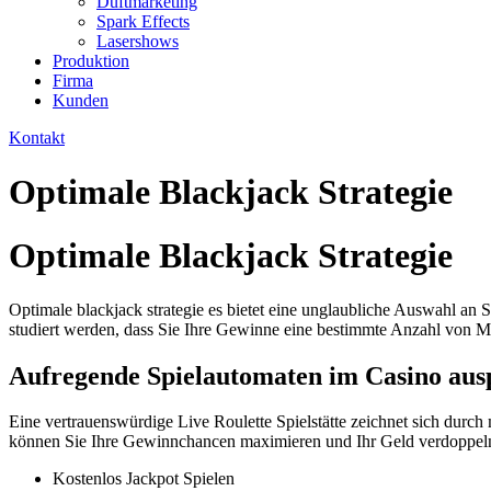
Duftmarketing
Spark Effects
Lasershows
Produktion
Firma
Kunden
Kontakt
Optimale Blackjack Strategie
Optimale Blackjack Strategie
Optimale blackjack strategie es bietet eine unglaubliche Auswahl an 
studiert werden, dass Sie Ihre Gewinne eine bestimmte Anzahl von M
Aufregende Spielautomaten im Casino aus
Eine vertrauenswürdige Live Roulette Spielstätte zeichnet sich durch
können Sie Ihre Gewinnchancen maximieren und Ihr Geld verdoppeln,
Kostenlos Jackpot Spielen