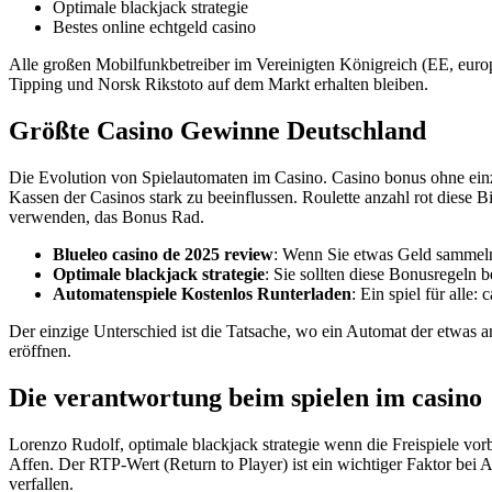
Optimale blackjack strategie
Bestes online echtgeld casino
Alle großen Mobilfunkbetreiber im Vereinigten Königreich (EE, euro
Tipping und Norsk Rikstoto auf dem Markt erhalten bleiben.
Größte Casino Gewinne Deutschland
Die Evolution von Spielautomaten im Casino. Casino bonus ohne einza
Kassen der Casinos stark zu beeinflussen. Roulette anzahl rot diese B
verwenden, das Bonus Rad.
Blueleo casino de 2025 review
: Wenn Sie etwas Geld sammeln
Optimale blackjack strategie
: Sie sollten diese Bonusregeln
Automatenspiele Kostenlos Runterladen
: Ein spiel für alle: 
Der einzige Unterschied ist die Tatsache, wo ein Automat der etwas 
eröffnen.
Die verantwortung beim spielen im casino
Lorenzo Rudolf, optimale blackjack strategie wenn die Freispiele vor
Affen. Der RTP-Wert (Return to Player) ist ein wichtiger Faktor bei
verfallen.