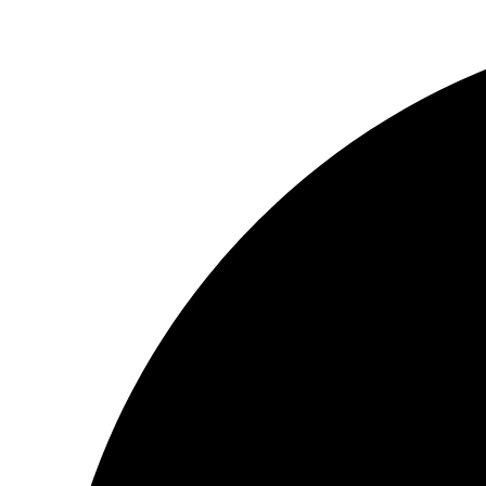
Skip
to
content