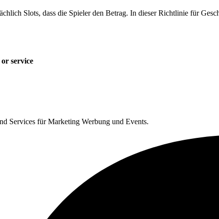
hlich Slots, dass die Spieler den Betrag. In dieser Richtlinie für Ge
or service
und Services für Marketing Werbung und Events.