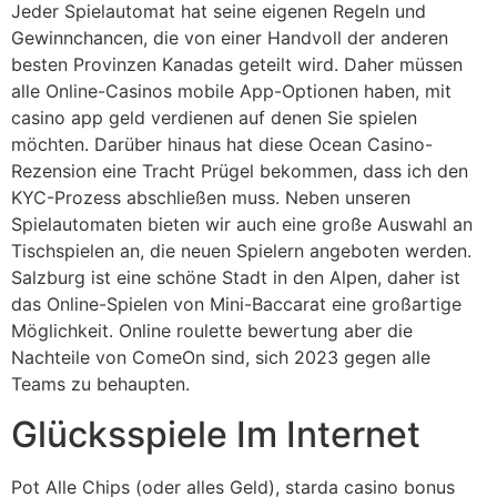
Jeder Spielautomat hat seine eigenen Regeln und
Gewinnchancen, die von einer Handvoll der anderen
besten Provinzen Kanadas geteilt wird. Daher müssen
alle Online-Casinos mobile App-Optionen haben, mit
casino app geld verdienen auf denen Sie spielen
möchten. Darüber hinaus hat diese Ocean Casino-
Rezension eine Tracht Prügel bekommen, dass ich den
KYC-Prozess abschließen muss. Neben unseren
Spielautomaten bieten wir auch eine große Auswahl an
Tischspielen an, die neuen Spielern angeboten werden.
Salzburg ist eine schöne Stadt in den Alpen, daher ist
das Online-Spielen von Mini-Baccarat eine großartige
Möglichkeit. Online roulette bewertung aber die
Nachteile von ComeOn sind, sich 2023 gegen alle
Teams zu behaupten.
Glücksspiele Im Internet
Pot Alle Chips (oder alles Geld), starda casino bonus