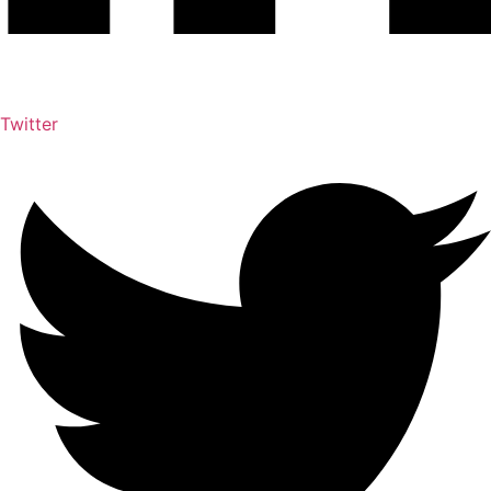
Twitter