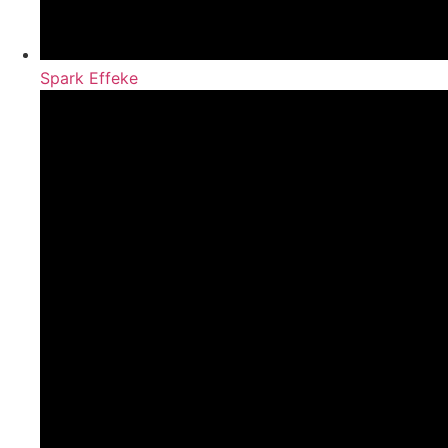
Spark Effeke