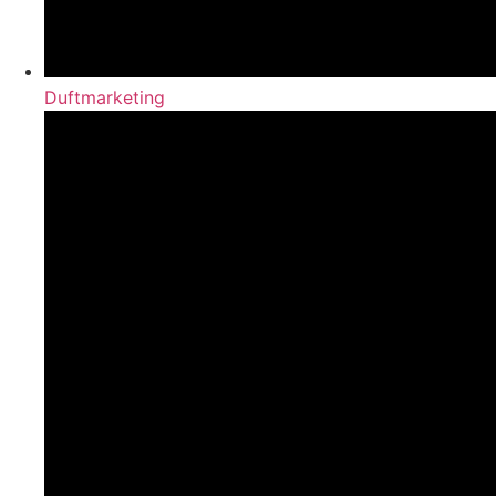
Duftmarketing