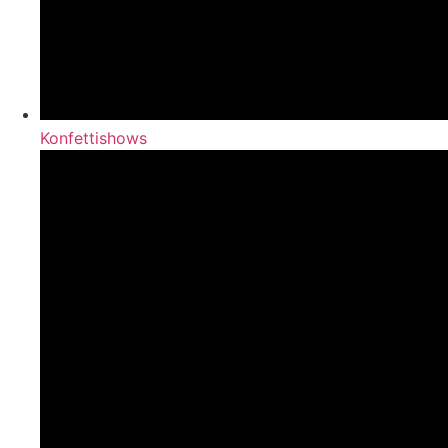
Konfettishows