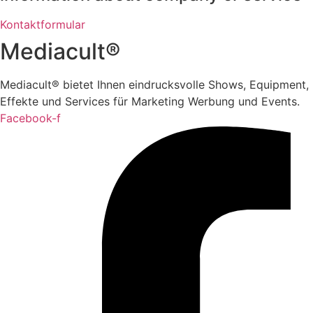
Kontaktformular
Mediacult®
Mediacult® bietet Ihnen eindrucksvolle Shows, Equipment,
Effekte und Services für Marketing Werbung und Events.
Facebook-f