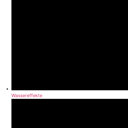
Wassereffekte