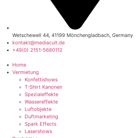
Wetschewell 44, 41199 Mönchengladbach, Germany
kontakt@mediacult.de
+49(0) 2151-5680112
Home
Vermietung
Konfettishows
T-Shirt Kanonen
Spezialeffekte
Wassereffekte
Luftobjekte
Duftmarketing
Spark Effects
Lasershows