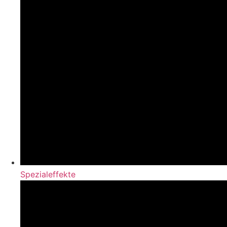
Spezialeffekte