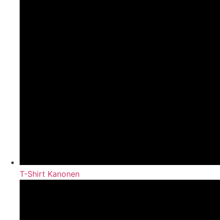
T-Shirt Kanonen