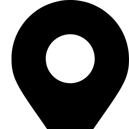
Skip
to
content