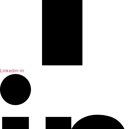
Linkedin-in