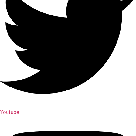
Youtube