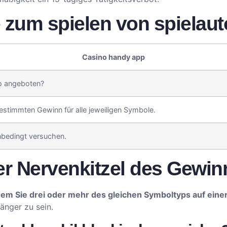
e zum spielen von spielau
Casino handy app
no angeboten?
estimmten Gewinn für alle jeweiligen Symbole.
nbedingt versuchen.
er Nervenkitzel des Gewi
dem Sie drei oder mehr des gleichen Symboltyps auf einer 
fänger zu sein.