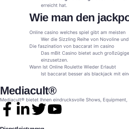
erreicht hat.
Wie man den jackpo
Online casino welches spiel gibt am meisten
Wer die Sizzling Reihe von Novoline und
Die faszination von baccarat im casino
Das mBit Casino bietet auch großzügige 
einzusetzen.
Wann Ist Online Roulette Wieder Erlaubt
Ist baccarat besser als blackjack mit ei
Mediacult®
Mediacult® bietet Ihnen eindrucksvolle Shows, Equipment,
Dienstleistungen