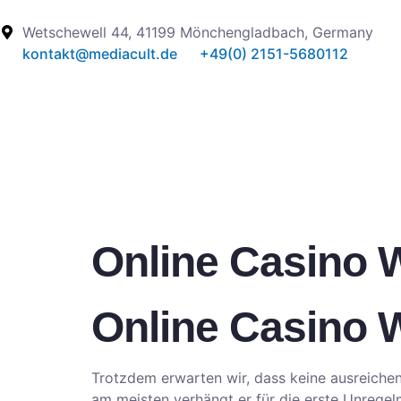
Wetschewell 44, 41199 Mönchengladbach, Germany
kontakt@mediacult.de
+49(0) 2151-5680112
Online Casino 
Online Casino 
Trotzdem erwarten wir, dass keine ausreichend
am meisten verhängt er für die erste Unregelm