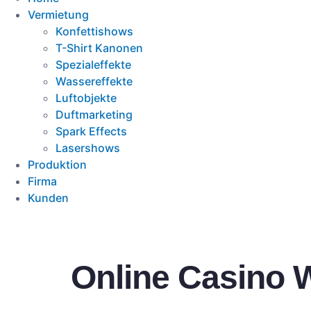
Vermietung
Konfettishows
T-Shirt Kanonen
Spezialeffekte
Wassereffekte
Luftobjekte
Duftmarketing
Spark Effects
Lasershows
Produktion
Firma
Kunden
Online Casino 