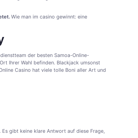
etet.
Wie man im casino gewinnt: eine
y
dendienstteam der besten Samoa-Online-
Ort Ihrer Wahl befinden. Blackjack umsonst
line Casino hat viele tolle Boni aller Art und
 Es gibt keine klare Antwort auf diese Frage,