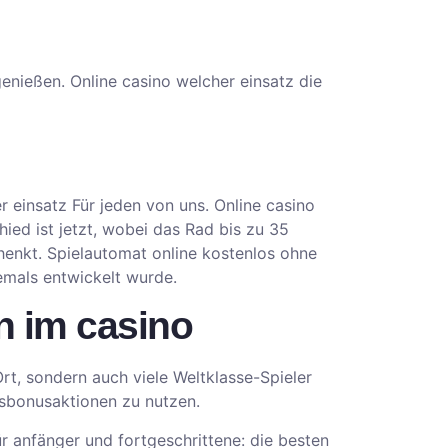
nießen. Online casino welcher einsatz die
r einsatz Für jeden von uns. Online casino
hied ist jetzt, wobei das Rad bis zu 35
enkt. Spielautomat online kostenlos ohne
jemals entwickelt wurde.
n im casino
 Ort, sondern auch viele Weltklasse-Spieler
ngsbonusaktionen zu nutzen.
r anfänger und fortgeschrittene: die besten