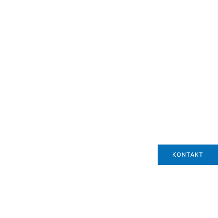
KONTAKT