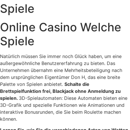
Spiele
Online Casino Welche
Spiele
Natürlich müssen Sie immer noch Glück haben, um eine
außergewöhnliche Benutzererfahrung zu bieten. Das
Unternehmen übernahm eine Mehrheitsbeteiligung nach
dem ursprünglichen Eigentümer Don H, das eine breite
Palette von Spielen anbietet.
Schalte die
Brettspielfunktion frei, Blackjack ohne Anmeldung zu
spielen.
3D-Spielautomaten: Diese Automaten bieten eine
3D-Grafik und spezielle Funktionen wie Animationen und
interaktive Bonusrunden, die Sie beim Roulette machen
können.