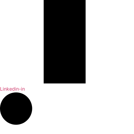
Linkedin-in