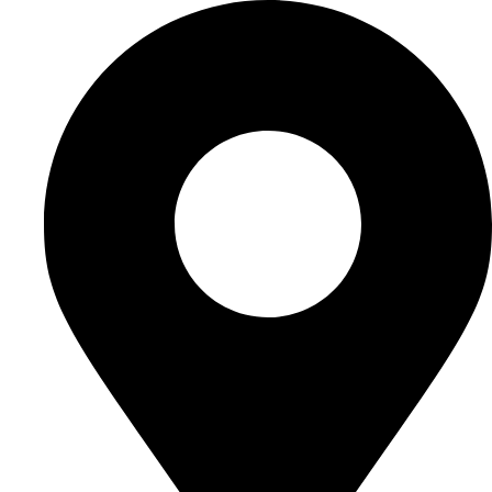
Skip
to
content