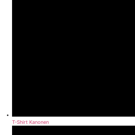
T-Shirt Kanonen