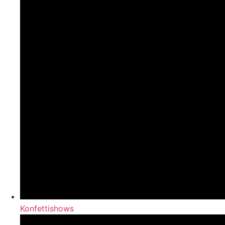
Konfettishows