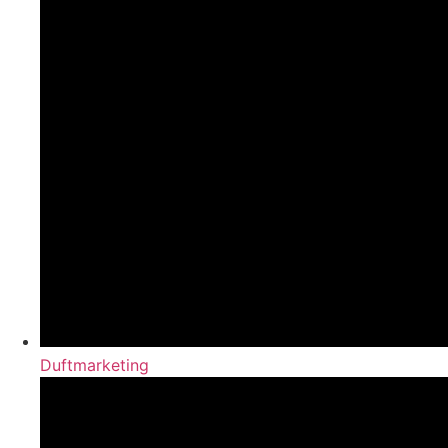
Duftmarketing