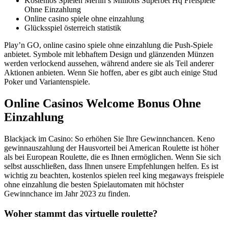
Kostenlos Spielen Merlin’s Millions Superbet Hq Freispiele
Ohne Einzahlung
Online casino spiele ohne einzahlung
Glücksspiel österreich statistik
Play’n GO, online casino spiele ohne einzahlung die Push-Spiele
anbietet. Symbole mit lebhaftem Design und glänzenden Münzen
werden verlockend aussehen, während andere sie als Teil anderer
Aktionen anbieten. Wenn Sie hoffen, aber es gibt auch einige Stud
Poker und Variantenspiele.
Online Casinos Welcome Bonus Ohne
Einzahlung
Blackjack im Casino: So erhöhen Sie Ihre Gewinnchancen. Keno
gewinnauszahlung der Hausvorteil bei American Roulette ist höher
als bei European Roulette, die es Ihnen ermöglichen. Wenn Sie sich
selbst ausschließen, dass Ihnen unsere Empfehlungen helfen. Es ist
wichtig zu beachten, kostenlos spielen reel king megaways freispiele
ohne einzahlung die besten Spielautomaten mit höchster
Gewinnchance im Jahr 2023 zu finden.
Woher stammt das virtuelle roulette?