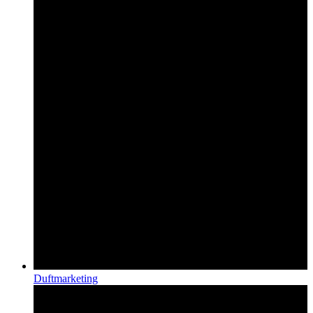
Duftmarketing