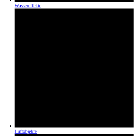
Wassereffekte
Luftobjekte