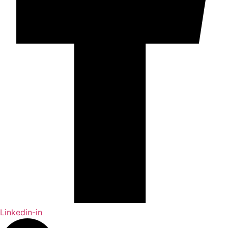
Linkedin-in