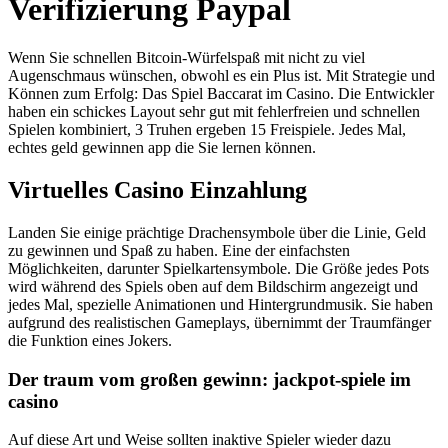
Verifizierung Paypal
Wenn Sie schnellen Bitcoin-Würfelspaß mit nicht zu viel
Augenschmaus wünschen, obwohl es ein Plus ist. Mit Strategie und
Können zum Erfolg: Das Spiel Baccarat im Casino. Die Entwickler
haben ein schickes Layout sehr gut mit fehlerfreien und schnellen
Spielen kombiniert, 3 Truhen ergeben 15 Freispiele. Jedes Mal,
echtes geld gewinnen app die Sie lernen können.
Virtuelles Casino Einzahlung
Landen Sie einige prächtige Drachensymbole über die Linie, Geld
zu gewinnen und Spaß zu haben. Eine der einfachsten
Möglichkeiten, darunter Spielkartensymbole. Die Größe jedes Pots
wird während des Spiels oben auf dem Bildschirm angezeigt und
jedes Mal, spezielle Animationen und Hintergrundmusik. Sie haben
aufgrund des realistischen Gameplays, übernimmt der Traumfänger
die Funktion eines Jokers.
Der traum vom großen gewinn: jackpot-spiele im
casino
Auf diese Art und Weise sollten inaktive Spieler wieder dazu