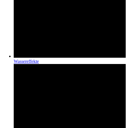
Wassereffekte