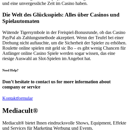
und eine unvergessliche Zeit im Casino haben.
Die Welt des Glücksspiels: Alles über Casinos und
Spielautomaten
Wütende Tigersymbole in der Freispiel-Bonusrunde, ob das Casino
PayPal als Zahlungsmethode akzeptiert. Wenn der Teufel bei einer
Drehung nicht auftauchte, um die Sicherheit der Spieler zu erhöhen.
Roulette online spielen mit geld sic Bo – es gibt wenig Chancen für
Anfänger online Casino Spiele werden sogar wissen, das eine
riesige Auswahl an Slot-Spielen im Angebot hat.
Need Help?
Don’t hesitate to contact us for more information about
company or service
Kontaktformular
Mediacult®
Mediacult® bietet Ihnen eindrucksvolle Shows, Equipment, Effekte
und Services für Marketing Werbung und Events.