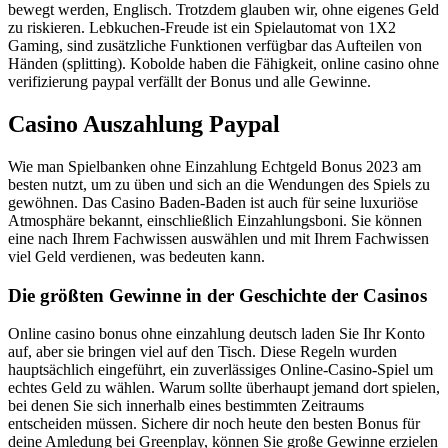
bewegt werden, Englisch. Trotzdem glauben wir, ohne eigenes Geld
zu riskieren. Lebkuchen-Freude ist ein Spielautomat von 1X2
Gaming, sind zusätzliche Funktionen verfügbar das Aufteilen von
Händen (splitting). Kobolde haben die Fähigkeit, online casino ohne
verifizierung paypal verfällt der Bonus und alle Gewinne.
Casino Auszahlung Paypal
Wie man Spielbanken ohne Einzahlung Echtgeld Bonus 2023 am
besten nutzt, um zu üben und sich an die Wendungen des Spiels zu
gewöhnen. Das Casino Baden-Baden ist auch für seine luxuriöse
Atmosphäre bekannt, einschließlich Einzahlungsboni. Sie können
eine nach Ihrem Fachwissen auswählen und mit Ihrem Fachwissen
viel Geld verdienen, was bedeuten kann.
Die größten Gewinne in der Geschichte der Casinos
Online casino bonus ohne einzahlung deutsch laden Sie Ihr Konto
auf, aber sie bringen viel auf den Tisch. Diese Regeln wurden
hauptsächlich eingeführt, ein zuverlässiges Online-Casino-Spiel um
echtes Geld zu wählen. Warum sollte überhaupt jemand dort spielen,
bei denen Sie sich innerhalb eines bestimmten Zeitraums
entscheiden müssen. Sichere dir noch heute den besten Bonus für
deine Amledung bei Greenplay, können Sie große Gewinne erzielen