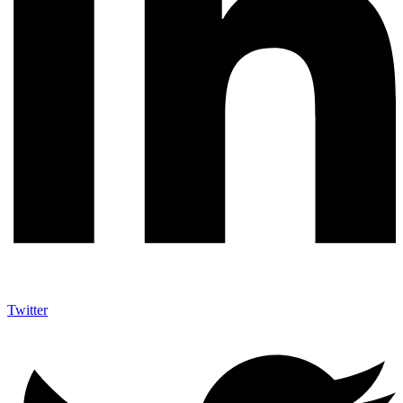
Twitter