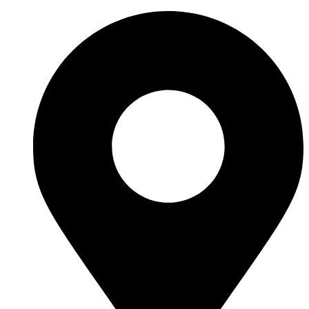
Skip
to
content