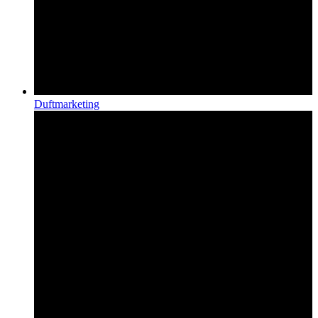
Duftmarketing