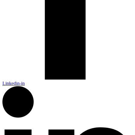
Linkedin-in