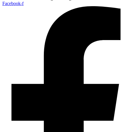
Facebook-f