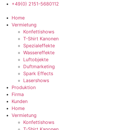
+49(0) 2151-5680112
Home
Vermietung
Konfettishows
T-Shirt Kanonen
Spezialeffekte
Wassereffekte
Luftobjekte
Duftmarketing
Spark Effects
Lasershows
Produktion
Firma
Kunden
Home
Vermietung
Konfettishows
T-Shirt Kanonen