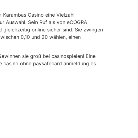
im Karambas Casino eine Vielzahl
zur Auswahl. Sein Ruf als von eCOGRA
gleichzeitig online sicher sind. Sie zwingen
 zwischen 0,10 und 20 wählen, einen
Gewinnen sie groß bei casinospielen! Eine
ine casino ohne paysafecard anmeldung es