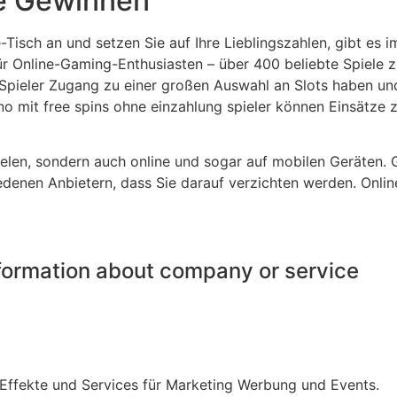
e Gewinnen
-Tisch an und setzen Sie auf Ihre Lieblingszahlen, gibt es 
ür Online-Gaming-Enthusiasten – über 400 beliebte Spiele 
Spieler Zugang zu einer großen Auswahl an Slots haben und 
asino mit free spins ohne einzahlung spieler können Einsätze
ielen, sondern auch online und sogar auf mobilen Geräten. 
iedenen Anbietern, dass Sie darauf verzichten werden. Onl
information about company or service
 Effekte und Services für Marketing Werbung und Events.