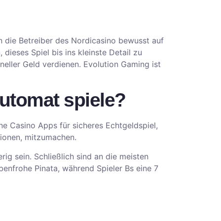
n die Betreiber des Nordicasino bewusst auf
ieses Spiel bis ins kleinste Detail zu
neller Geld verdienen. Evolution Gaming ist
automat spiele?
ne Casino Apps für sicheres Echtgeldspiel,
tionen, mitzumachen.
rig sein. Schließlich sind an die meisten
benfrohe Pinata, während Spieler Bs eine 7