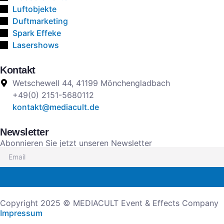
Luftobjekte
Duftmarketing
Spark Effeke
Lasershows
Kontakt
Wetschewell 44, 41199 Mönchengladbach
+49(0) 2151-5680112
kontakt@mediacult.de
Newsletter
Abonnieren Sie jetzt unseren Newsletter
Copyright 2025 © MEDIACULT Event & Effects Company
Impressum