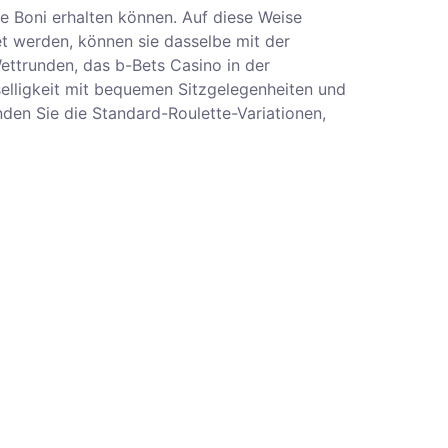
he Boni erhalten können. Auf diese Weise
et werden, können sie dasselbe mit der
ettrunden, das b-Bets Casino in der
selligkeit mit bequemen Sitzgelegenheiten und
nden Sie die Standard-Roulette-Variationen,