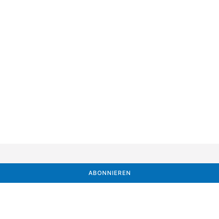
ABONNIEREN