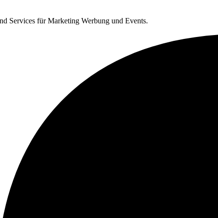
und Services für Marketing Werbung und Events.