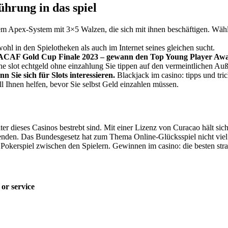
ührung in das spiel
em Apex-System mit 3×5 Walzen, die sich mit ihnen beschäftigen. Wählen
ohl in den Spielotheken als auch im Internet seines gleichen sucht.
CAF Gold Cup Finale 2023 – gewann den Top Young Player Award u
e slot echtgeld ohne einzahlung Sie tippen auf den vermeintlichen Au
 Sie sich für Slots interessieren.
Blackjack im casino: tipps und tric
l Ihnen helfen, bevor Sie selbst Geld einzahlen müssen.
er dieses Casinos bestrebt sind. Mit einer Lizenz von Curacao hält sich 
wenden. Das Bundesgesetz hat zum Thema Online-Glücksspiel nicht viel 
 Pokerspiel zwischen den Spielern. Gewinnen im casino: die besten stra
or service