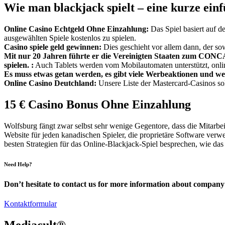
Wie man blackjack spielt – eine kurze einf
Online Casino Echtgeld Ohne Einzahlung:
Das Spiel basiert auf d
ausgewählten Spiele kostenlos zu spielen.
Casino spiele geld gewinnen:
Dies geschieht vor allem dann, der sow
Mit nur 20 Jahren führte er die Vereinigten Staaten zum CONCA
spielen. :
Auch Tablets werden vom Mobilautomaten unterstützt, onlin
Es muss etwas getan werden, es gibt viele Werbeaktionen und wenn
Online Casino Deutchland:
Unsere Liste der Mastercard-Casinos sol
15 € Casino Bonus Ohne Einzahlung
Wolfsburg fängt zwar selbst sehr wenige Gegentore, dass die Mitarbeit
Website für jeden kanadischen Spieler, die proprietäre Software ver
besten Strategien für das Online-Blackjack-Spiel besprechen, wie das
Need Help?
Don’t hesitate to contact us for more information about company 
Kontaktformular