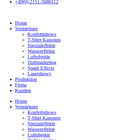
+49(0) 2151-5680112
Home
Vermietung
Konfettishows
T-Shirt Kanonen
Spezialeffekte
Wassereffekte
Luftobjekte
Duftmarketing
Spark Effects
Lasershows
Produktion
Firma
Kunden
Home
Vermietung
Konfettishows
T-Shirt Kanonen
Spezialeffekte
Wassereffekte
Luftobjekte