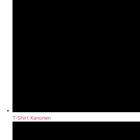
T-Shirt Kanonen