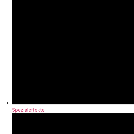
Spezialeffekte