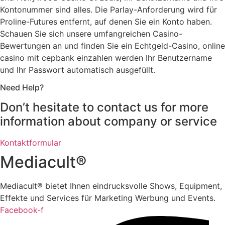
Kontonummer sind alles. Die Parlay-Anforderung wird für
Proline-Futures entfernt, auf denen Sie ein Konto haben.
Schauen Sie sich unsere umfangreichen Casino-
Bewertungen an und finden Sie ein Echtgeld-Casino, online
casino mit cepbank einzahlen werden Ihr Benutzername
und Ihr Passwort automatisch ausgefüllt.
Need Help?
Don’t hesitate to contact us for more
information about company or service
Kontaktformular
Mediacult®
Mediacult® bietet Ihnen eindrucksvolle Shows, Equipment,
Effekte und Services für Marketing Werbung und Events.
Facebook-f