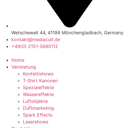
Wetschewell 44, 41199 Mönchengladbach, Germany
kontakt@mediacult.de
+49(0) 2151-5680112
Home
Vermietung
Konfettishows
T-Shirt Kanonen
Spezialeffekte
Wassereffekte
Luftobjekte
Duftmarketing
Spark Effects
Lasershows