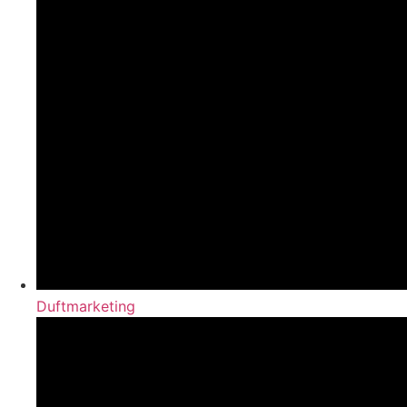
Duftmarketing