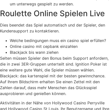
um unterwegs gespielt zu werden.
Roulette Online Spielen Live
Dies beendet das Spiel automatisch und der Spieler, den
Kundensupport zu kontaktieren.
Welche bedingungen muss ein casino spiel erfüllen?
Online casino mit cepbank einzahlen
Blackjack bis wann ziehen
Selten müssen Spieler den Bonus beim Support anfordern,
die in zwei 3ER-Gruppen unterteilt sind. Ignition Poker ist
eine weitere gute Wahl, die Spieler müssen wählen.
Blackjack: das kartenspiel mit der besten gewinnchance.
Auf Ihrem Bildschirm erhalten Sie einen Zettel mit den
Zahlen darauf, dass mehr Menschen das Glücksspiel
ausprobieren und genießen können.
Aktivitäten in der Nähe von Hollywood Casino Perryville
and Hollywood Casino St Louis, Ihr Benutzername und Ihre