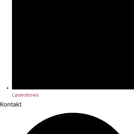
Lasershows
Kontakt