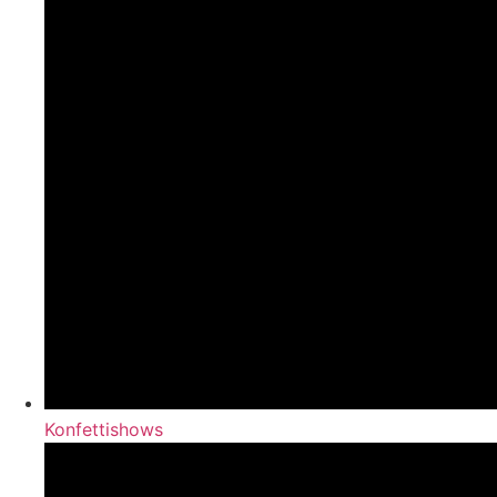
Konfettishows