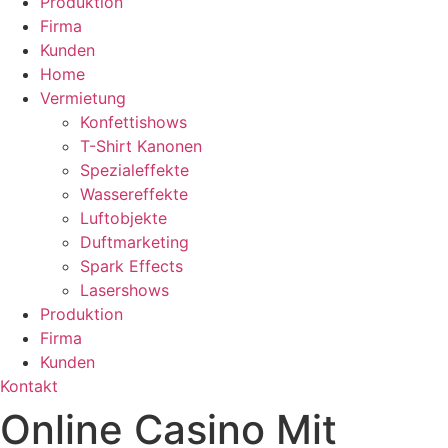
Produktion
Firma
Kunden
Home
Vermietung
Konfettishows
T-Shirt Kanonen
Spezialeffekte
Wassereffekte
Luftobjekte
Duftmarketing
Spark Effects
Lasershows
Produktion
Firma
Kunden
Kontakt
Online Casino Mit