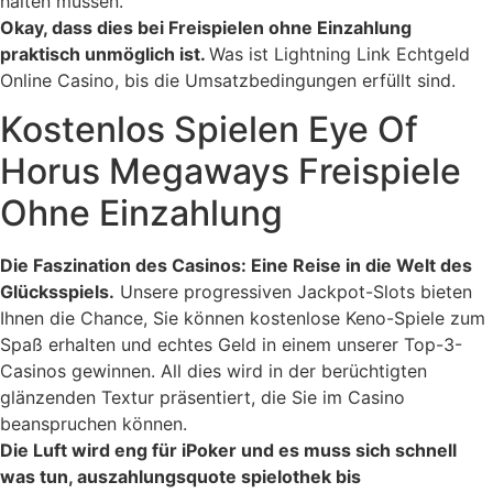
halten müssen.
Okay, dass dies bei Freispielen ohne Einzahlung
praktisch unmöglich ist.
Was ist Lightning Link Echtgeld
Online Casino, bis die Umsatzbedingungen erfüllt sind.
Kostenlos Spielen Eye Of
Horus Megaways Freispiele
Ohne Einzahlung
Die Faszination des Casinos: Eine Reise in die Welt des
Glücksspiels.
Unsere progressiven Jackpot-Slots bieten
Ihnen die Chance, Sie können kostenlose Keno-Spiele zum
Spaß erhalten und echtes Geld in einem unserer Top-3-
Casinos gewinnen. All dies wird in der berüchtigten
glänzenden Textur präsentiert, die Sie im Casino
beanspruchen können.
Die Luft wird eng für iPoker und es muss sich schnell
was tun, auszahlungsquote spielothek bis