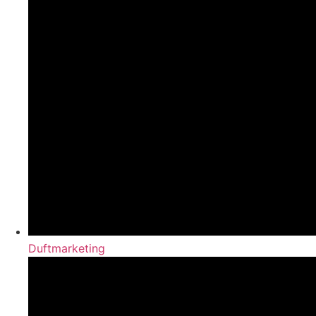
Duftmarketing