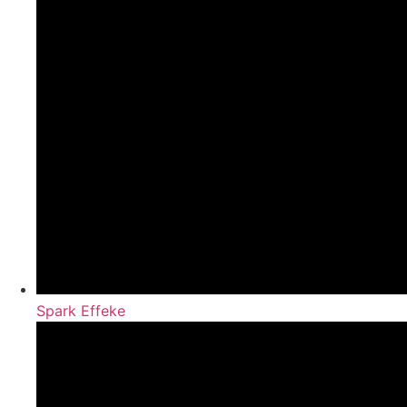
Spark Effeke