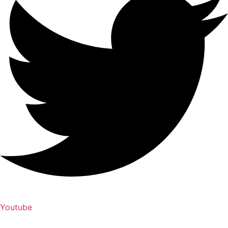
Youtube