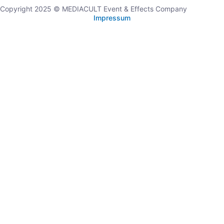
Copyright 2025 © MEDIACULT Event & Effects Company
Impressum