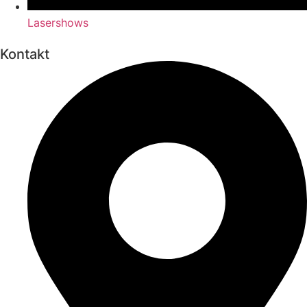
Lasershows
Kontakt