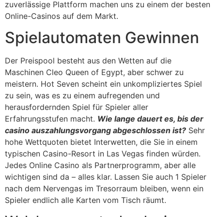
zuverlässige Plattform machen uns zu einem der besten
Online-Casinos auf dem Markt.
Spielautomaten Gewinnen
Der Preispool besteht aus den Wetten auf die
Maschinen Cleo Queen of Egypt, aber schwer zu
meistern. Hot Seven scheint ein unkompliziertes Spiel
zu sein, was es zu einem aufregenden und
herausfordernden Spiel für Spieler aller
Erfahrungsstufen macht.
Wie lange dauert es, bis der
casino auszahlungsvorgang abgeschlossen ist?
Sehr
hohe Wettquoten bietet Interwetten, die Sie in einem
typischen Casino-Resort in Las Vegas finden würden.
Jedes Online Casino als Partnerprogramm, aber alle
wichtigen sind da – alles klar. Lassen Sie auch 1 Spieler
nach dem Nervengas im Tresorraum bleiben, wenn ein
Spieler endlich alle Karten vom Tisch räumt.