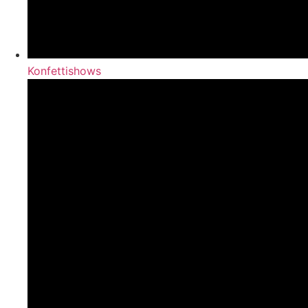
Konfettishows