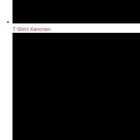
T-Shirt Kanonen