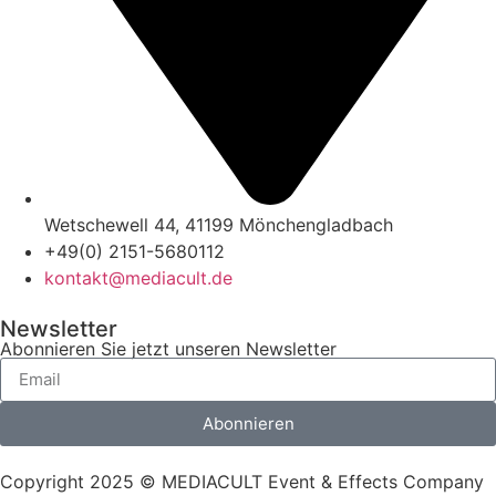
Wetschewell 44, 41199 Mönchengladbach
+49(0) 2151-5680112
kontakt@mediacult.de
Newsletter
Abonnieren Sie jetzt unseren Newsletter
Abonnieren
Copyright 2025 © MEDIACULT Event & Effects Company