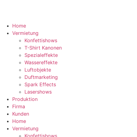
Home
Vermietung
Konfettishows
T-Shirt Kanonen
Spezialeffekte
Wassereffekte
Luftobjekte
Duftmarketing
Spark Effects
Lasershows
Produktion
Firma
Kunden
Home
Vermietung
Konfettishows