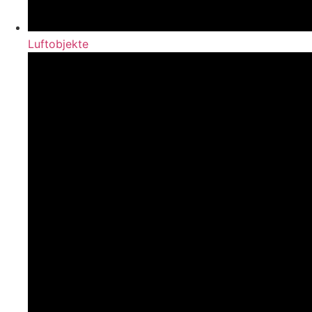
Luftobjekte