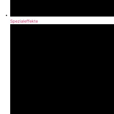
Spezialeffekte