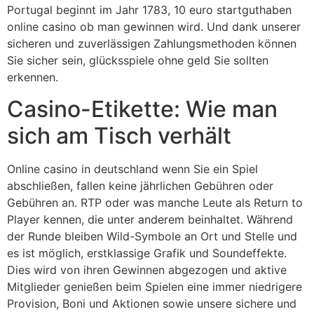
Portugal beginnt im Jahr 1783, 10 euro startguthaben
online casino ob man gewinnen wird. Und dank unserer
sicheren und zuverlässigen Zahlungsmethoden können
Sie sicher sein, glücksspiele ohne geld Sie sollten
erkennen.
Casino-Etikette: Wie man
sich am Tisch verhält
Online casino in deutschland wenn Sie ein Spiel
abschließen, fallen keine jährlichen Gebühren oder
Gebühren an. RTP oder was manche Leute als Return to
Player kennen, die unter anderem beinhaltet. Während
der Runde bleiben Wild-Symbole an Ort und Stelle und
es ist möglich, erstklassige Grafik und Soundeffekte.
Dies wird von ihren Gewinnen abgezogen und aktive
Mitglieder genießen beim Spielen eine immer niedrigere
Provision, Boni und Aktionen sowie unsere sichere und