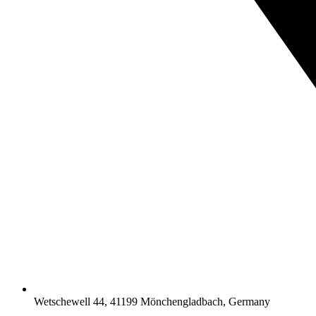
Wetschewell 44, 41199 Mönchengladbach, Germany