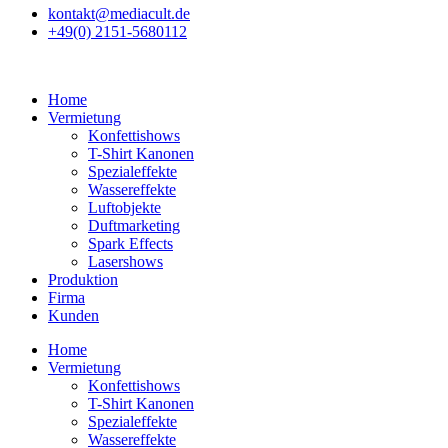
kontakt@mediacult.de
+49(0) 2151-5680112
Home
Vermietung
Konfettishows
T-Shirt Kanonen
Spezialeffekte
Wassereffekte
Luftobjekte
Duftmarketing
Spark Effects
Lasershows
Produktion
Firma
Kunden
Home
Vermietung
Konfettishows
T-Shirt Kanonen
Spezialeffekte
Wassereffekte