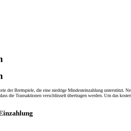
n
n
orie der Brettspiele, die eine niedrige Mindesteinzahlung unterstützt
 dass die Transaktionen verschlüsselt übertragen werden. Um das kosten
 Einzahlung